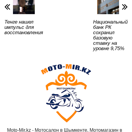
p
o
ss
ть
k
ni
Тенге нашел
Национальный
ki
импульс для
банк РК
восстановления
сохранил
базовую
ставку на
уровне 9,75%
Moto-Mir.kz - Мотосалон в Шымкенте, Мотомагазин в