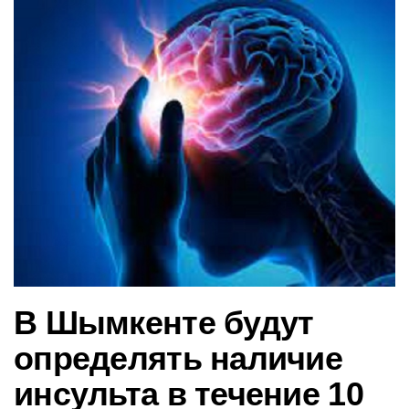
в
и
г
а
ц
и
ю
В Шымкенте будут
определять наличие
инсульта в течение 10