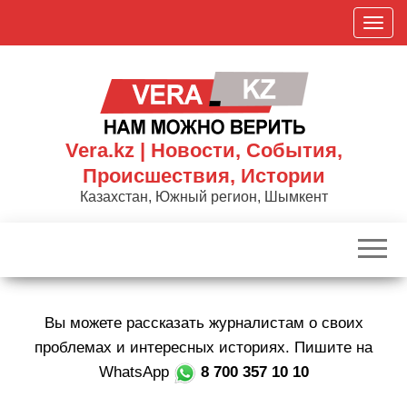
Skip
П
to
о
the
к
content
а
з
а
Vera.kz | Новости, События,
т
Происшествия, Истории
ь
Казахстан, Южный регион, Шымкент
/
С
к
р
ы
Вы можете рассказать журналистам о своих
т
ь
проблемах и интересных историях. Пишите на
н
WhatsApp
8 700 357 10 10
а