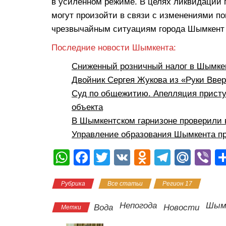
в усиленном режиме. В целях ликвидации 
могут произойти в связи с изменениями по
чрезвычайным ситуациям города Шымкент 
Последние новости Шымкента:
Сниженный розничный налог в Шымкен
Двойник Сергея Жукова из «Руки Вве
Суд по общежитию. Апелляция присту
объекта
В Шымкентском гарнизоне проверили 
Управление образования Шымкента пр
W
F
T
V
O
T
M
Vi
h
a
wi
K
d
el
ail
b
Рубрика
Все статьи
Регион 17
at
c
tt
n
e
.R
er
s
e
er
o
gr
u
Непогода
Шым
Вода
Новости
Метки
A
b
kl
a