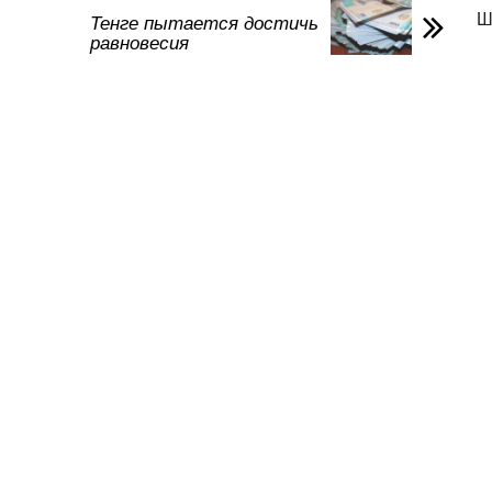
и
Ш
Тенге пытается достичь
равновесия
ть