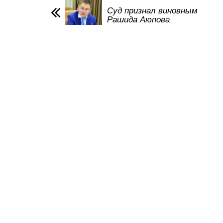
p
o
a
m
Суд признал виновным
Рашида Аюпова
p
o
ss
k
ni
ki