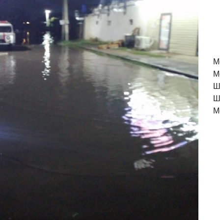
M
М
Ш
Ш
М