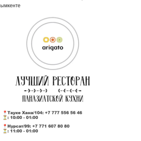
ымкенте