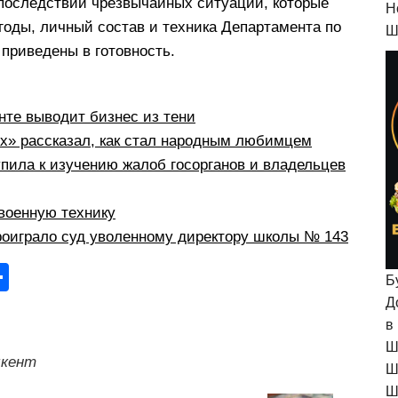
последствий чрезвычайных ситуаций, которые
H
годы, личный состав и техника Департамента по
Ш
приведены в готовность.
те выводит бизнес из тени
рх» рассказал, как стал народным любимцем
пила к изучению жалоб госорганов и владельцев
военную технику
оиграло суд уволенному директору школы № 143
О
Б
тп
Д
в
р
Ш
а
кент
Ш
в
Ш