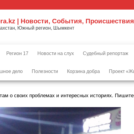
ra.kz | Новости, События, Происшествия
захстан, Южный регион, Шымкент
Регион 17
Новости на слух
Судебный репортаж
шное дело
Полезности
Корзина добра
Проект «Жи
там о своих проблемах и интересных историях. Пишит