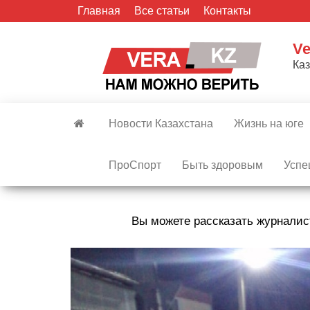
Skip
Главная
Все статьи
Контакты
to
the
Ve
content
Ка
Новости Казахстана
Жизнь на юге
ПроСпорт
Быть здоровым
Успе
Вы можете рассказать журналис