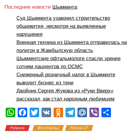
Последние новости
Шымкента
:
Суд Шымкента узаконил строительство
общежития, несмотря на выявленные
нарушения
Военная техника из Шымкента отправилась на
полигон в Жамбылскую область
Шымкентские офтальмологи спасли зрение
сотням пациентов по ОСМС
Сниженный розничный налог в Шымкенте
выводит бизнес из тени
Двойник Сергея Жукова из «Руки Вверх»
рассказал, как стал народным любимцем
W
F
T
V
O
T
M
Vi
О
h
a
wi
K
d
el
ail
b
тп
Рубрика
Все статьи
Регион 17
at
c
tt
n
e
.R
er
р