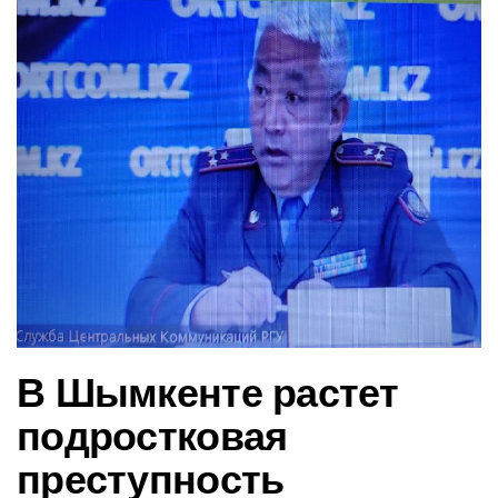
в
и
г
а
ц
и
ю
В Шымкенте растет
подростковая
преступность