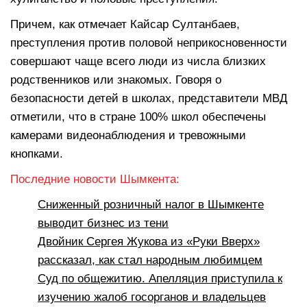
Причем, как отмечает Кайсар Султанбаев,
преступления против половой неприкосновенности
совершают чаще всего люди из числа близких
родственников или знакомых. Говоря о
безопасности детей в школах, представители МВД
отметили, что в стране 100% школ обеспечены
камерами видеонаблюдения и тревожными
кнопками.
Последние новости Шымкента:
Сниженный розничный налог в Шымкенте
выводит бизнес из тени
Двойник Сергея Жукова из «Руки Вверх»
рассказал, как стал народным любимцем
Суд по общежитию. Апелляция приступила к
изучению жалоб госорганов и владельцев