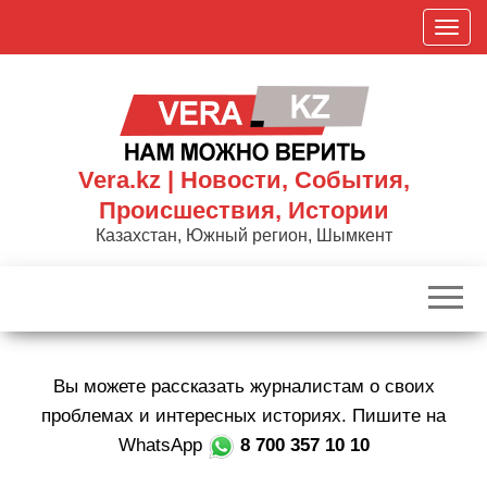
Skip
П
to
о
the
к
content
а
з
а
Vera.kz | Новости, События,
т
Происшествия, Истории
ь
Казахстан, Южный регион, Шымкент
/
С
к
р
ы
Вы можете рассказать журналистам о своих
т
ь
проблемах и интересных историях. Пишите на
н
WhatsApp
8 700 357 10 10
а