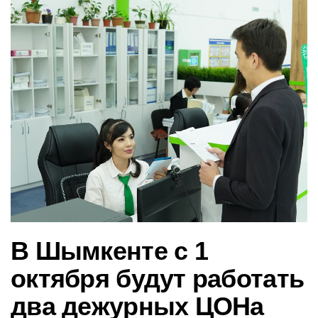
в
и
г
а
ц
и
ю
В Шымкенте с 1
октября будут работать
два дежурных ЦОНа