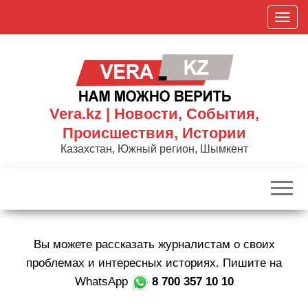
Skip
П
to
о
the
к
content
а
з
а
Vera.kz | Новости, События,
т
Происшествия, Истории
ь
Казахстан, Южный регион, Шымкент
/
С
к
р
ы
Вы можете рассказать журналистам о своих
т
ь
проблемах и интересных историях. Пишите на
н
WhatsApp
8 700 357 10 10
а