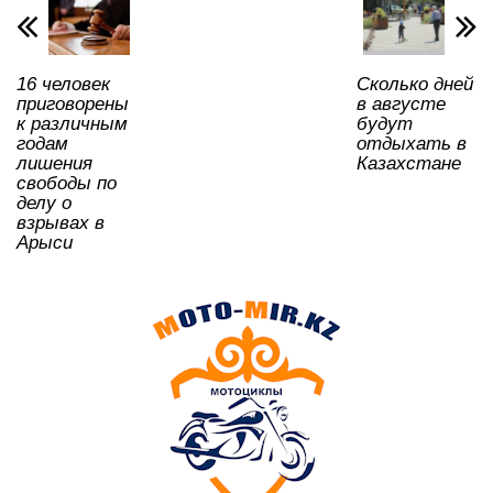
p
o
ss
ть
k
ni
16 человек
Сколько дней
ki
приговорены
в августе
к различным
будут
годам
отдыхать в
лишения
Казахстане
свободы по
делу о
взрывах в
Арыси