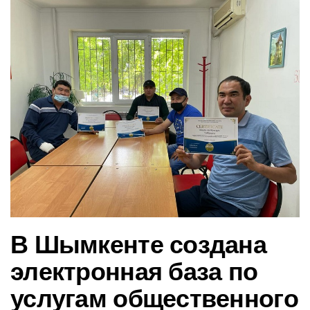
в
и
г
а
ц
и
ю
В Шымкенте создана
электронная база по
услугам общественного