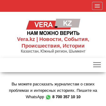
Skip
П
to
о
the
к
content
а
з
а
Vera.kz | Новости, События,
т
Происшествия, Истории
ь
Казахстан, Южный регион, Шымкент
/
С
к
р
ы
Вы можете рассказать журналистам о своих
т
ь
проблемах и интересных историях. Пишите на
н
WhatsApp
8 700 357 10 10
а