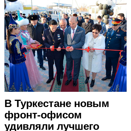
в
и
г
а
ц
и
ю
В Туркестане новым
фронт-офисом
удивляли лучшего