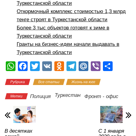
Туркестанской области
Откормочный комплекс стоимостью 1,3 млрд
тенге строят в Туркестанской области
Более 3 тыс объектов готовят к зиме в
Туркестанской области
Гранты на бизнес-идеи начали выдавать в
Туркестанской области
W
F
T
V
O
T
M
Vi
О
h
a
wi
K
d
el
ail
b
тп
Рубрика
Все статьи
Жизнь на юге
at
c
tt
n
e
.R
er
р
s
e
er
o
gr
u
а
Туркестан
Полиция
Фронт - офис
Метки
A
b
kl
a
в
p
o
a
m
и
p
o
ss
ть
В десятках
С 1 января
k
ni