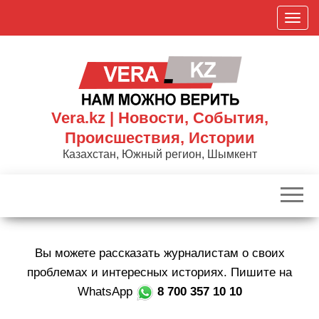
Skip
П
to
о
the
к
content
а
з
а
Vera.kz | Новости, События,
т
Происшествия, Истории
ь
Казахстан, Южный регион, Шымкент
/
С
к
р
ы
Вы можете рассказать журналистам о своих
т
ь
проблемах и интересных историях. Пишите на
н
WhatsApp
8 700 357 10 10
а