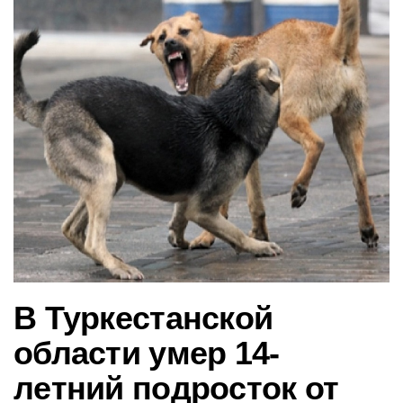
в
и
г
а
ц
и
ю
В Туркестанской
области умер 14-
летний подросток от