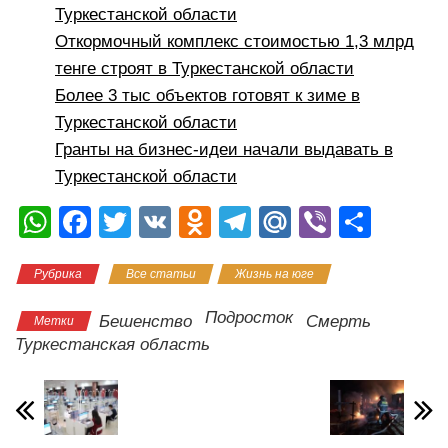
Туркестанской области
Откормочный комплекс стоимостью 1,3 млрд
тенге строят в Туркестанской области
Более 3 тыс объектов готовят к зиме в
Туркестанской области
Гранты на бизнес-идеи начали выдавать в
Туркестанской области
W
F
T
V
O
T
M
Vi
О
h
a
wi
K
d
el
ail
b
тп
Рубрика
Все статьи
Жизнь на юге
at
c
tt
n
e
.R
er
р
s
e
er
o
gr
u
а
Подросток
Бешенство
Смерть
Метки
A
b
kl
a
в
Туркестанская область
p
o
a
m
и
p
o
ss
ть
k
ni