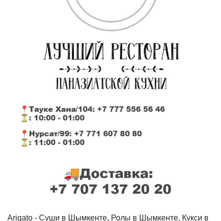
Arigato - Cуши в Шымкенте, Ролы в Шымкенте, Кукси в