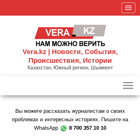
Skip
П
to
о
the
к
content
а
з
а
Vera.kz | Новости, События,
т
Происшествия, Истории
ь
Казахстан, Южный регион, Шымкент
/
С
к
р
ы
Вы можете рассказать журналистам о своих
т
ь
проблемах и интересных историях. Пишите на
н
WhatsApp
8 700 357 10 10
а