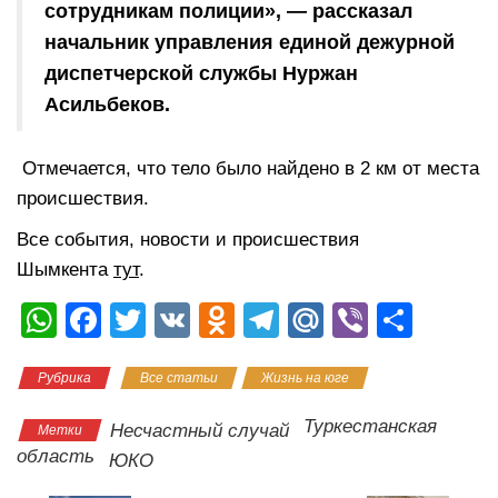
сотрудникам полиции», — рассказал
начальник управления единой дежурной
диспетчерской службы Нуржан
Асильбеков.
Отмечается, что тело было найдено в 2 км от места
происшествия.
Все события, новости и происшествия
Шымкента
тут
.
W
F
T
V
O
T
M
Vi
О
h
a
wi
K
d
el
ail
b
тп
Рубрика
Все статьи
Жизнь на юге
at
c
tt
n
e
.R
er
р
s
e
er
o
gr
u
а
Туркестанская
Несчастный случай
Метки
A
b
kl
a
в
область
ЮКО
p
o
a
m
и