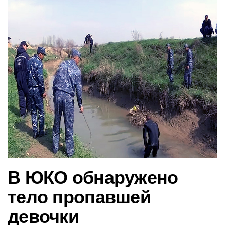
в
и
г
а
ц
и
ю
В ЮКО обнаружено
тело пропавшей
девочки