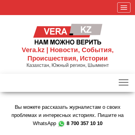
Skip
П
to
о
the
к
content
а
з
а
Vera.kz | Новости, События,
т
Происшествия, Истории
ь
Казахстан, Южный регион, Шымкент
/
С
к
р
ы
Вы можете рассказать журналистам о своих
т
ь
проблемах и интересных историях. Пишите на
н
WhatsApp
8 700 357 10 10
а