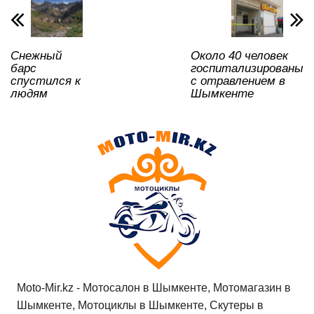
p
o
ss
ть
k
ni
Снежный
Около 40 человек
ki
барс
госпитализированы
спустился к
с отравлением в
людям
Шымкенте
Moto-Mir.kz - Мотосалон в Шымкенте, Мотомагазин в
Шымкенте, Мотоциклы в Шымкенте, Скутеры в