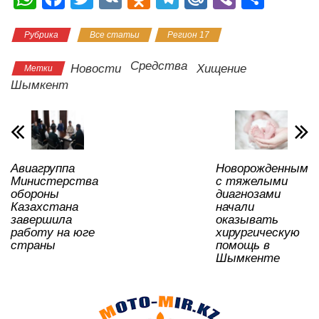
h
a
wi
K
d
el
ail
b
тп
Рубрика
Все статьи
Регион 17
at
c
tt
n
e
.R
er
р
s
e
er
o
gr
u
а
Средства
Новости
Хищение
Метки
A
b
kl
a
в
Шымкент
p
o
a
m
и
p
o
ss
ть
k
ni
Авиагруппа
Новорожденным
ki
Министерства
с тяжелыми
обороны
диагнозами
Казахстана
начали
завершила
оказывать
работу на юге
хирургическую
страны
помощь в
Шымкенте