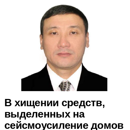
в
и
г
а
ц
и
ю
В хищении средств,
выделенных на
сейсмоусиление домов