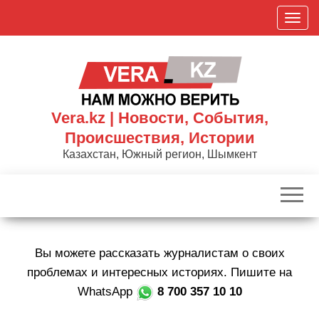
Skip
П
to
о
the
к
content
а
з
а
Vera.kz | Новости, События,
т
Происшествия, Истории
ь
Казахстан, Южный регион, Шымкент
/
С
к
р
ы
Вы можете рассказать журналистам о своих
т
ь
проблемах и интересных историях. Пишите на
н
WhatsApp
8 700 357 10 10
а