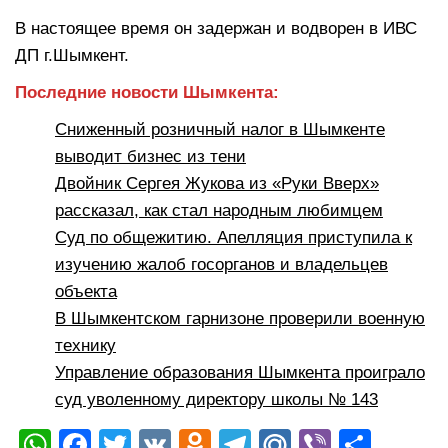
В настоящее время он задержан и водворен в ИВС
ДП г.Шымкент.
Последние новости Шымкента:
Сниженный розничный налог в Шымкенте
выводит бизнес из тени
Двойник Сергея Жукова из «Руки Вверх»
рассказал, как стал народным любимцем
Суд по общежитию. Апелляция приступила к
изучению жалоб госорганов и владельцев
объекта
В Шымкентском гарнизоне проверили военную
технику
Управление образования Шымкента проиграло
суд уволенному директору школы № 143
W
F
T
V
O
T
M
Vi
О