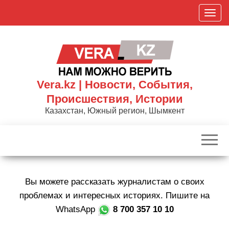
Skip
П
to
о
the
к
content
а
з
а
Vera.kz | Новости, События,
т
Происшествия, Истории
ь
Казахстан, Южный регион, Шымкент
/
С
к
р
ы
Вы можете рассказать журналистам о своих
т
ь
проблемах и интересных историях. Пишите на
н
WhatsApp
8 700 357 10 10
а