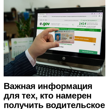
в
и
г
а
ц
и
ю
Важная информация
для тех, кто намерен
получить водительское