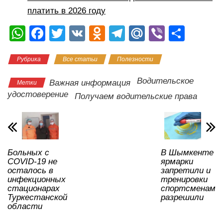
платить в 2026 году
W
F
T
V
O
T
M
Vi
О
h
a
wi
K
d
el
ail
b
тп
Рубрика
Все статьи
Полезности
at
c
tt
n
e
.R
er
р
s
e
er
o
gr
u
а
Водительское
Важная информация
Метки
A
b
kl
a
в
удостоверение
Получаем водительские права
p
o
a
m
и
p
o
ss
ть
k
ni
Больных с
В Шымкенте
ki
COVID-19 не
ярмарки
осталось в
запретили и
инфекционных
тренировки
стационарах
спортсменам
Туркестанской
разрешили
области