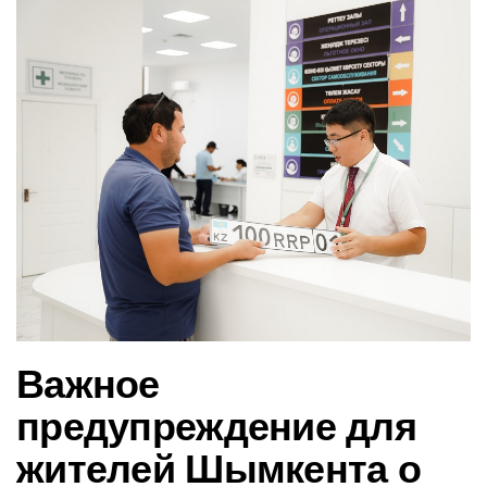
в
и
г
а
ц
и
ю
Важное
предупреждение для
жителей Шымкента о