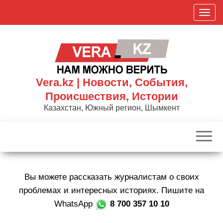
Skip
П
to
о
the
к
content
а
з
а
Vera.kz | Новости, События,
т
Происшествия, Истории
ь
Казахстан, Южный регион, Шымкент
/
С
к
р
ы
Вы можете рассказать журналистам о своих
т
ь
проблемах и интересных историях. Пишите на
н
WhatsApp
8 700 357 10 10
а