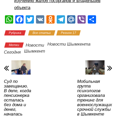
изучению жалоб госорганов и владельцев
объекта
W
F
T
V
O
T
M
Vi
О
h
a
wi
K
d
el
ail
b
тп
Рубрика
Все статьи
Регион 17
at
c
tt
n
e
.R
er
р
s
e
er
o
gr
u
а
Новости Шымкента
Новости
Метки
A
b
kl
a
в
Шымкент
Сегодня
p
o
a
m
и
p
o
ss
ть
k
ni
Суд по
Мобильная
ki
завещанию.
группа
В деле, когда
психологов
пенсионерка
организовала
осталась
тренинг для
без дома и
военнослужащих
денег,
срочной службы
началась
в Шымкенте