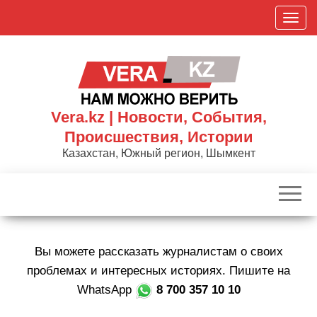
Skip
П
to
о
the
к
content
а
з
а
Vera.kz | Новости, События,
т
Происшествия, Истории
ь
Казахстан, Южный регион, Шымкент
/
С
к
р
ы
Вы можете рассказать журналистам о своих
т
ь
проблемах и интересных историях. Пишите на
н
WhatsApp
8 700 357 10 10
а