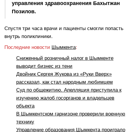
управления здравоохранения Бахытжан
Позилов.
Спустя три часа врачи и пациенты смогли попасть
внутрь поликлиники.
Последние новости
Шымкента
:
Сниженный розничный налог в Шымкенте
выводит бизнес из тени
Двойник Сергея Жукова из «Руки Вверх»
рассказал, как стал народным любимцем
Суд по общежитию. Апелляция приступила к
изучению жалоб госорганов и владельцев
объекта
В Шымкентском гарнизоне проверили военную
технику
Управление образования Шымкента проиграло