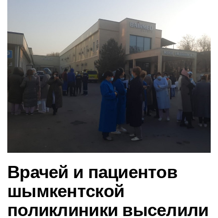
в
и
г
а
ц
и
ю
Врачей и пациентов
шымкентской
поликлиники выселили