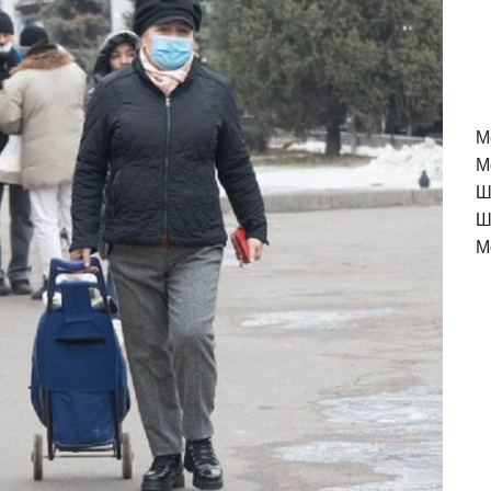
M
М
Ш
Ш
М