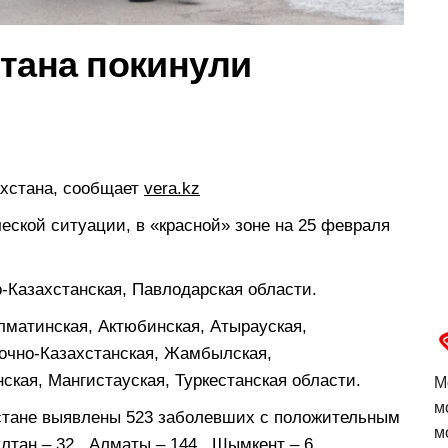
стана покинули
ахстана, сообщает
vera.kz
ской ситуации, в «красной» зоне на 25 февраля
-Казахстанская, Павлодарская области.
лматинская, Актюбинская, Атырауская,
точно-Казахстанская, Жамбылская,
ская, Мангистауская, Туркестанская области.
М
м
хстане выявлены 523 заболевших с положительным
м
тан – 32, Алматы – 144, Шымкент – 6,