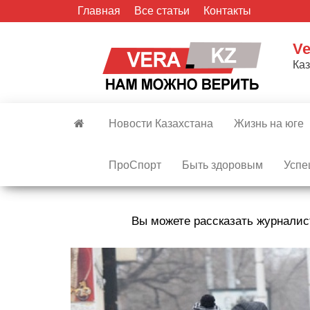
Skip
Главная
Все статьи
Контакты
to
the
Ve
content
Ка
Новости Казахстана
Жизнь на юге
ПроСпорт
Быть здоровым
Успе
Вы можете рассказать журналис