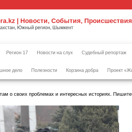
ra.kz | Новости, События, Происшествия
захстан, Южный регион, Шымкент
Регион 17
Новости на слух
Судебный репортаж
шное дело
Полезности
Корзина добра
Проект «Жи
там о своих проблемах и интересных историях. Пишит