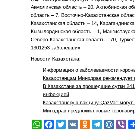
Акмолинская область – 20, Актюбинская об
область – 7, Восточно-Казахстанская облас
Казахстанская область – 14, Карагандинска
Кызылординская область – 1, Мангистауская
Северо-Казахстанская область – 70, Туркес
1301253 заболевших.
Новости Казахстана
:
Информация о заболеваемости корона
Казахстанцам Минздрав рекомендует 
В Казахстане за прошедшие сутки 241
инфекцией
Казахстанскую вакцину QazVac могут 
Минздрав предложил новые коронавир
W
F
T
V
O
T
M
Vi
h
a
wi
K
d
el
ail
b