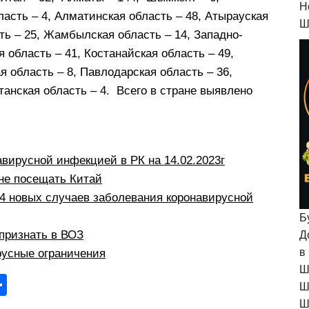
H
ласть – 4, Алматинская область – 48, Атырауская
Ш
ть – 25, Жамбылская область – 14, Западно-
я область – 41, Костанайская область – 49,
 область – 8, Павлодарская область – 36,
танская область – 4. Всего в стране выявлено
вирусной инфекцией в РК на 14.02.2023г
не посещать Китай
4 новых случаев заболевания коронавирусной
Б
признать в ВОЗ
Д
в
усные ограничения
Ш
О
Ш
тп
Ш