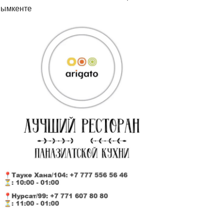
ымкенте