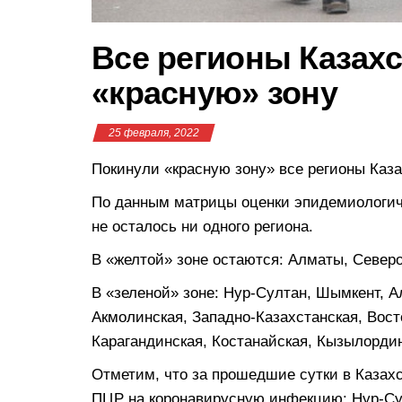
Все регионы Казах
«красную» зону
25 февраля, 2022
Покинули «красную зону» все регионы Каз
По данным матрицы оценки эпидемиологиче
не осталось ни одного региона.
В «желтой» зоне остаются: Алматы, Северо
В «зеленой» зоне: Нур-Султан, Шымкент, А
Акмолинская, Западно-Казахстанская, Вос
Карагандинская, Костанайская, Кызылордин
Отметим, что за прошедшие сутки в Каза
ПЦР на коронавирусную инфекцию: Нур-Сул