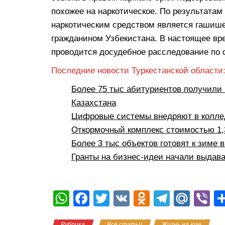
похожее на наркотическое. По результатам
наркотическим средством является гашише
гражданином Узбекистана. В настоящее вр
проводится досудебное расследование по с
Последние новости Туркестанской области
Более 75 тыс абитуриентов получили 
Казахстана
Цифровые системы внедряют в коллед
Откормочный комплекс стоимостью 1,3
Более 3 тыс объектов готовят к зиме 
Гранты на бизнес-идеи начали выдава
W
F
T
V
O
T
M
Vi
h
a
wi
K
d
el
ail
b
Рубрика
Все статьи
Жизнь на юге