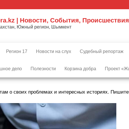
ra.kz | Новости, События, Происшествия
захстан, Южный регион, Шымкент
Регион 17
Новости на слух
Судебный репортаж
шное дело
Полезности
Корзина добра
Проект «Жи
там о своих проблемах и интересных историях. Пишит