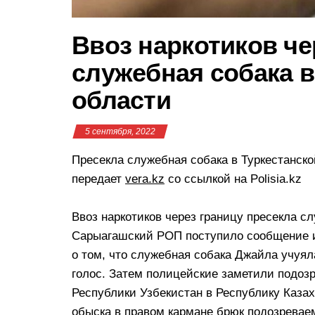
Ввоз наркотиков че
служебная собака в
области
5 сентября, 2022
Пресекла служебная собака в Туркестанской
передает
vera.kz
со ссылкой на Polisia.kz
Ввоз наркотиков через границу пресекла сл
Сарыагашский РОП поступило сообщение и
о том, что служебная собака Джайла учуя
голос. Затем полицейские заметили подозр
Республики Узбекистан в Республику Казах
обыска в правом кармане брюк подозревае