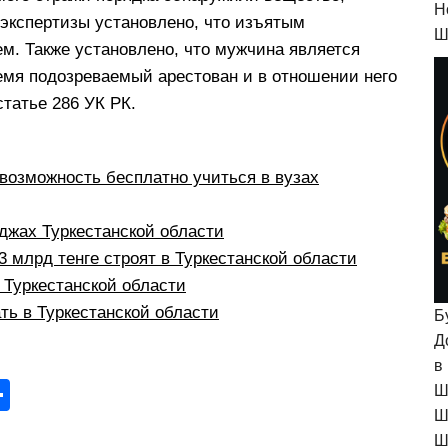
H
 экспертизы установлено, что изъятым
Ш
м. Также установлено, что мужчина является
емя подозреваемый арестован и в отношении него
татье 286 УК РК.
:
возможность бесплатно учиться в вузах
жах Туркестанской области
 млрд тенге строят в Туркестанской области
в Туркестанской области
ть в Туркестанской области
Б
Д
в
О
Ш
Ш
тп
Ш