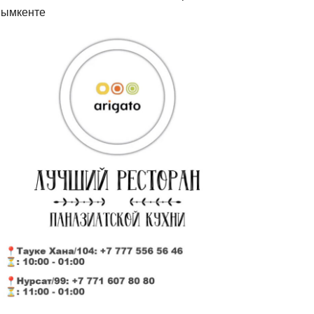
ымкенте