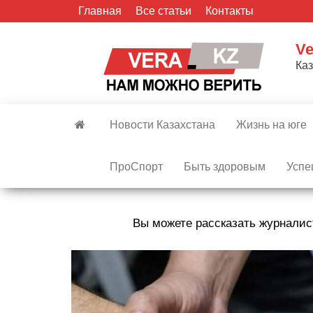
Skip
Главная
Все статьи
Контакты
to
the
Ve
content
Ка
Новости Казахстана
Жизнь на юге
ПроСпорт
Быть здоровым
Успе
Вы можете рассказать журналис