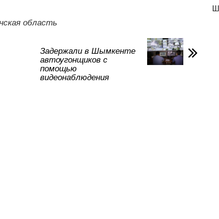
р
Ш
а
нская область
в
и
Задержали в Шымкенте
автоугонщиков с
ть
помощью
видеонаблюдения