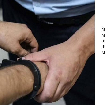
M
М
Ш
Ш
М