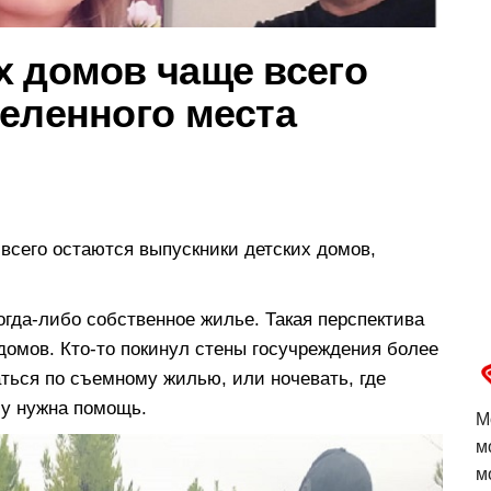
х домов чаще всего
деленного места
всего остаются выпускники детских домов,
огда-либо собственное жилье. Такая перспектива
домов. Кто-то покинул стены госучреждения более
аться по съемному жилью, или ночевать, где
му нужна помощь.
М
м
м