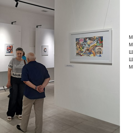
M
М
Ш
Ш
М