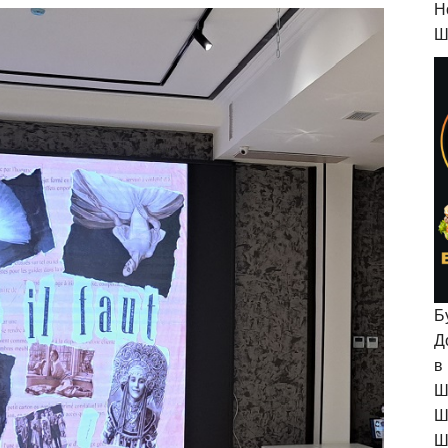
H
Ш
Б
Д
в
Ш
Ш
Ш