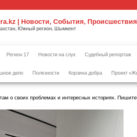
ra.kz | Новости, События, Происшествия
захстан, Южный регион, Шымкент
Регион 17
Новости на слух
Судебный репортаж
шное дело
Полезности
Корзина добра
Проект «Жи
там о своих проблемах и интересных историях. Пишит