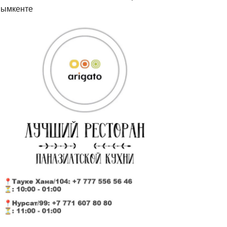
ымкенте