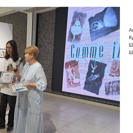
A
К
Ш
Ш