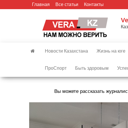
Skip
Главная
Все статьи
Контакты
to
the
Ve
content
Ка
Новости Казахстана
Жизнь на юге
ПроСпорт
Быть здоровым
Успе
Вы можете рассказать журналис