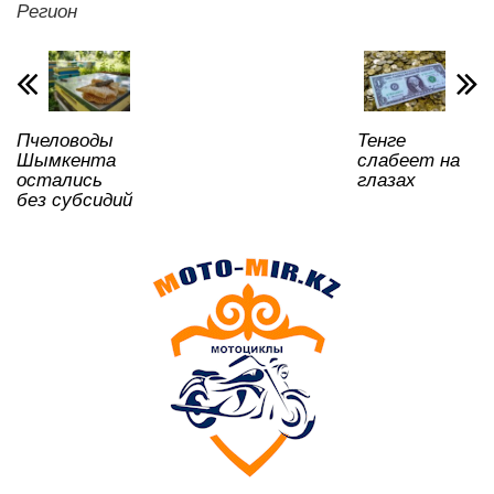
A
b
kl
a
в
Регион
p
o
a
m
и
p
o
ss
ть
k
ni
Пчеловоды
Тенге
ki
Шымкента
слабеет на
остались
глазах
без субсидий