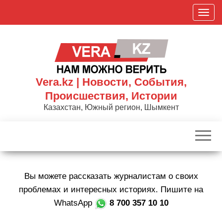
Skip
П
to
о
the
к
content
а
з
а
Vera.kz | Новости, События,
т
Происшествия, Истории
ь
Казахстан, Южный регион, Шымкент
/
С
к
р
ы
Вы можете рассказать журналистам о своих
т
ь
проблемах и интересных историях. Пишите на
н
WhatsApp
8 700 357 10 10
а