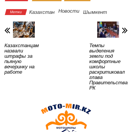
at
c
tt
n
e
.R
er
р
s
e
er
o
gr
u
а
Новости
Казахстан
Шымкент
Метки
A
b
kl
a
в
p
o
a
m
и
p
o
ss
ть
Казахстанцам
Темпы
k
ni
назвали
выделения
ki
штрафы за
земли под
пьяную
комфортные
вечеринку на
школы
работе
раскритиковал
глава
Правительства
РК