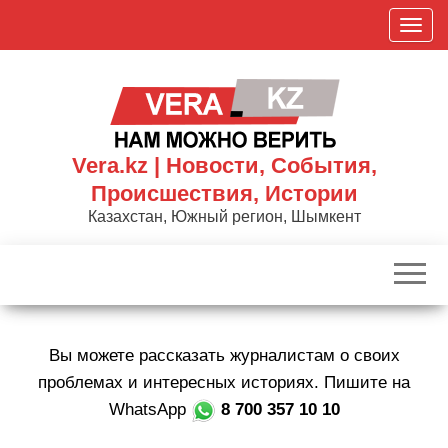
Skip
П
to
о
the
к
content
а
з
а
Vera.kz | Новости, События,
т
Происшествия, Истории
ь
Казахстан, Южный регион, Шымкент
/
С
к
р
ы
Вы можете рассказать журналистам о своих
т
ь
проблемах и интересных историях. Пишите на
н
WhatsApp
8 700 357 10 10
а