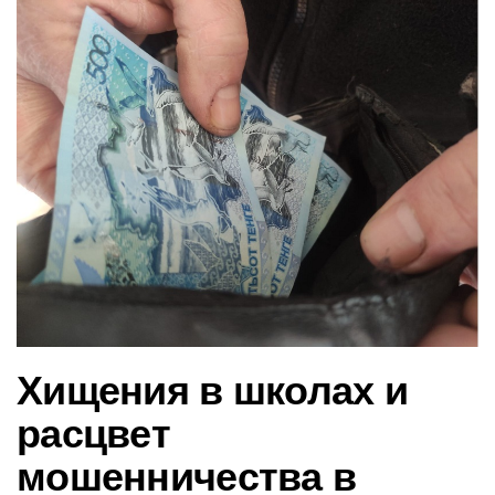
в
и
г
а
ц
и
ю
Хищения в школах и
расцвет
мошенничества в