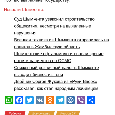
733 тыс выплачены государству.
Новости Шымкента:
Суд Шымкента узаконил строительство
общежития, несмотря на выявленные
нарушения
Военная техника из Шымкента отправилась на
полигон в Жамбылскую область
Шымкентские офтальмологи спасли зрение
сотням пациентов по ОСМС
Сниженный розничный налог в Шымкенте
выводит бизнес из тени
Двойник Сергея Жукова из «Руки Вверх»
рассказал, как стал народным любимцем
W
F
T
V
O
T
M
Vi
О
h
a
wi
K
d
el
ail
b
тп
Рубрика
Все статьи
Регион 17