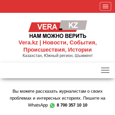
Skip
П
to
о
the
к
content
а
з
а
Vera.kz | Новости, События,
т
Происшествия, Истории
ь
Казахстан, Южный регион, Шымкент
/
С
к
р
ы
Вы можете рассказать журналистам о своих
т
ь
проблемах и интересных историях. Пишите на
н
WhatsApp
8 700 357 10 10
а