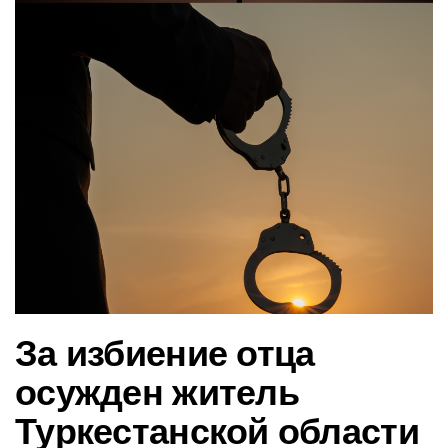
в
и
г
а
ц
и
ю
За избиение отца
осужден житель
Туркестанской области