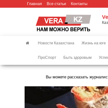
Skip
Главная
Все статьи
Контакты
to
the
Ve
content
Ка
Новости Казахстана
Жизнь на юге
ПроСпорт
Быть здоровым
Успе
Вы можете рассказать журналис