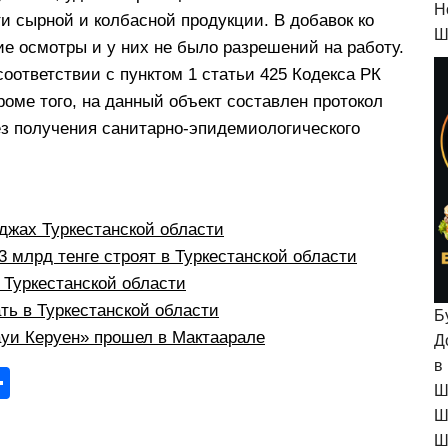
H
и сырной и колбасной продукции. В добавок ко
Ш
е осмотры и у них не было разрешений на работу.
оответствии с пунктом 1 статьи 425 Кодекса РК
оме того, на данный объект составлен протокол
 без получения санитарно-эпидемиологического
:
жах Туркестанской области
 млрд тенге строят в Туркестанской области
в Туркестанской области
ть в Туркестанской области
Б
уи Керуен» прошел в Мактаарале
Д
в
О
Ш
тп
Ш
р
Ш