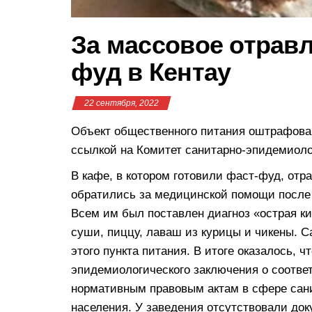
За массовое отравл
фуд в Кентау
22 сентября, 2022
Объект общественного питания оштрафован
ссылкой на Комитет санитарно-эпидемиоло
В кафе, в котором готовили фаст-фуд, отр
обратились за медицинской помощи после то
Всем им был поставлен диагноз «острая ки
суши, пиццу, лаваш из курицы и чикены. С
этого пункта питания. В итоге оказалось, 
эпидемиологического заключения о соотве
нормативным правовым актам в сфере сан
населения. У заведения отсутствовали до