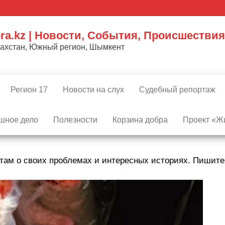
ra.kz | Новости, События, Происшествия
захстан, Южный регион, Шымкент
Регион 17
Новости на слух
Судебный репортаж
шное дело
Полезности
Корзина добра
Проект «Жи
там о своих проблемах и интересных историях. Пишит