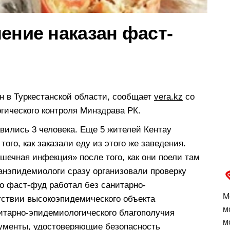
ение наказан фаст-
 в Туркестанской области, сообщает
vera.kz
со
гического контроля Минздрава РК.
авились 3 человека. Еще 5 жителей Кентау
го, как заказали еду из этого же заведения.
шечная инфекция» после того, как они поели там
анэпидемиологи сразу организовали проверку
что фаст-фуд работал без санитарно-
М
тствии высокоэпидемического объекта
м
итарно-эпидемиологического благополучия
м
кументы, удостоверяющие безопасность