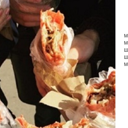
M
М
Ш
Ш
М