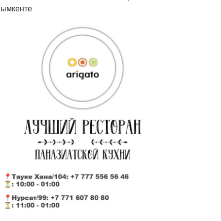
ымкенте