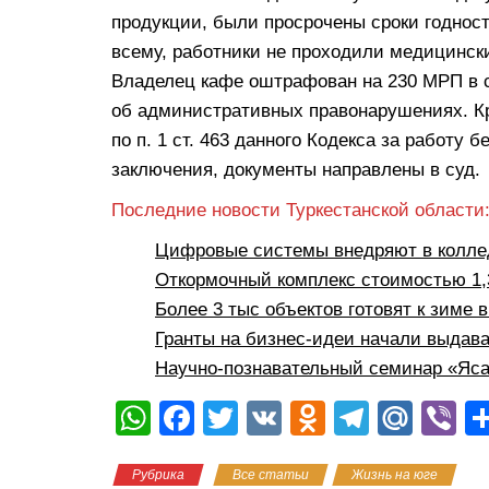
продукции, были просрочены сроки годност
всему, работники не проходили медицински
Владелец кафе оштрафован на 230 МРП в с
об административных правонарушениях. Кр
по п. 1 ст. 463 данного Кодекса за работу
заключения, документы направлены в суд.
Последние новости Туркестанской области
Цифровые системы внедряют в коллед
Откормочный комплекс стоимостью 1,3
Более 3 тыс объектов готовят к зиме 
Гранты на бизнес-идеи начали выдава
Научно-познавательный семинар «Яса
W
F
T
V
O
T
M
Vi
h
a
wi
K
d
el
ail
b
Рубрика
Все статьи
Жизнь на юге
at
c
tt
n
e
.R
er