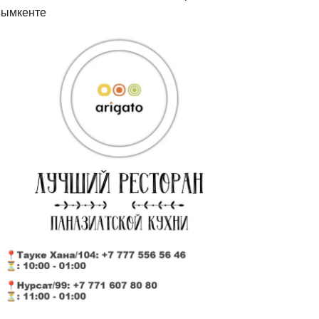
ымкенте