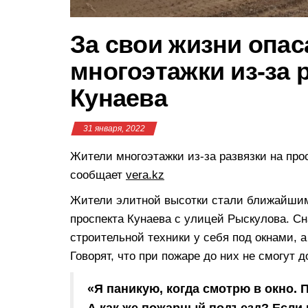
За свои жизни опа
многоэтажки из-за 
Кунаева
31 января, 2022
Жители многоэтажки из-за развязки на про
сообщает
vera.kz
Жители элитной высотки стали ближайшим
проспекта Кунаева с улицей Рыскулова. Сн
строительной техники у себя под окнами, а
Говорят, что при пожаре до них не смогут 
«Я паникую, когда смотрю в окно.
А как же пожарный подъезд? Если 