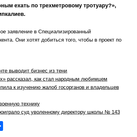
рным ехать по трехметровому тротуару?»,
ипкалиев.
вое заявление в Специализированный
та. Они хотят добиться того, чтобы в проект по
те выводит бизнес из тени
рх» рассказал, как стал народным любимцем
пила к изучению жалоб госорганов и владельцев
военную технику
оиграло суд уволенному директору школы № 143
О
тп