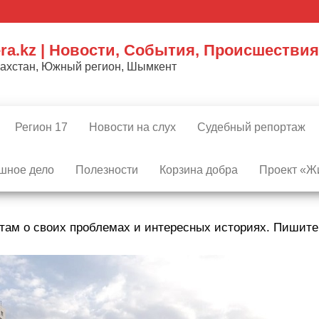
ra.kz | Новости, События, Происшествия
захстан, Южный регион, Шымкент
Регион 17
Новости на слух
Судебный репортаж
шное дело
Полезности
Корзина добра
Проект «Жи
там о своих проблемах и интересных историях. Пишит