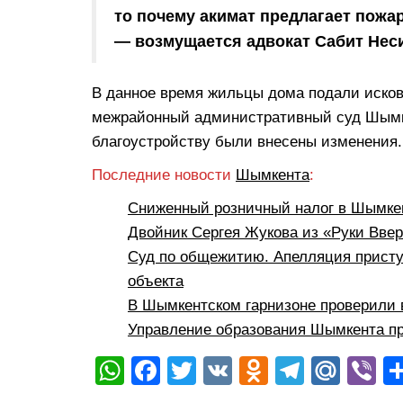
то почему акимат предлагает пожа
— возмущается адвокат Сабит Нес
В данное время жильцы дома подали иско
межрайонный административный суд Шымкен
благоустройству были внесены изменения.
Последние новости
Шымкента
:
Сниженный розничный налог в Шымкен
Двойник Сергея Жукова из «Руки Вве
Суд по общежитию. Апелляция присту
объекта
В Шымкентском гарнизоне проверили 
Управление образования Шымкента пр
W
F
T
V
O
T
M
Vi
h
a
wi
K
d
el
ail
b