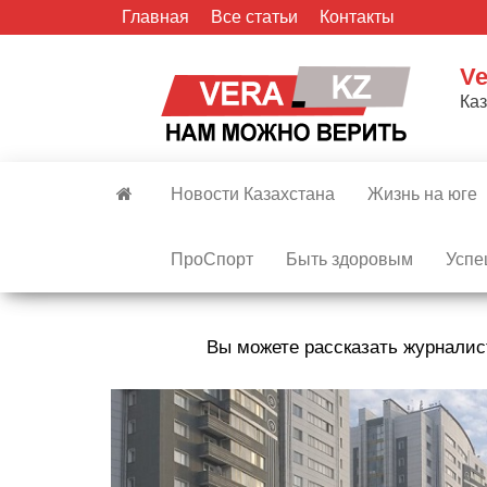
Skip
Главная
Все статьи
Контакты
to
the
Ve
content
Ка
Новости Казахстана
Жизнь на юге
ПроСпорт
Быть здоровым
Успе
Вы можете рассказать журналис