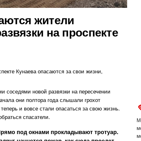
саются жители
развязки на проспекте
спекте Кунаева опасаются за свои жизни,
и соседями новой развязки на пересечении
ачала они полтора года слышали грохот
 теперь и вовсе стали опасаться за свою жизнь.
добраться спасатели.
М
м
 Прямо под окнами прокладывают тротуар.
м
вдруг начнется пожар, как сюда проедет