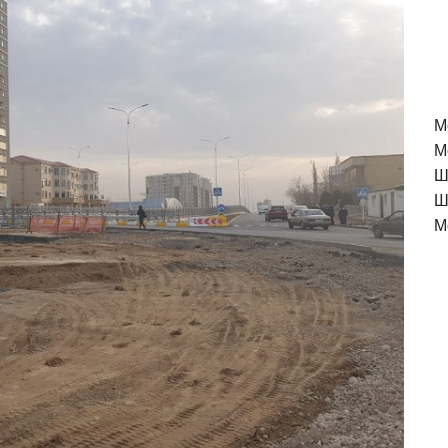
M
М
Ш
Ш
М