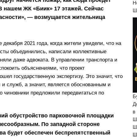
H
В нашем ЖК «Биик» 17 этажей. Сейчас
Ш
пасности», — возмущается жительница
 декабря 2021 года, когда жители увидели, что на
висты объединились, написали коллективные
аняли даже адвоката. В управлении транспорта и
покоить объяснениями, что проект
ошел государственную экспертизу. Это значит, что
 и служб, а значит, является обоснованным и
го чиновники предложили передвигаться по
Б
Д
в
овий обустройство парковочной площадки
Ш
лесообразным. По западной стороне
Ш
ва будет обеспечен беспрепятственный
Ш