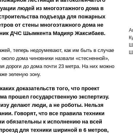
уации людей из многоэтажного дома в
 строительства подъезда для пожарных
етров от стены многоэтажного дома не
A
ьник ДЧС Шымкента Мадияр Жаксибаев.
К
Ш
жей, теперь недоумевают, как им быть в случае
Ш
 около дома чиновники назвали «стесненной»,
рая дороги до дома почти 23 метра. На них можно
аже зеленую зону.
каких доказательств того, что проект
ма прошел государственную экспертизу.
тизу делают люди, а не роботы. Нельзя
нии. Говорят, что все правила техники
ни обязательны к исполнению на всей
проезд для техники шириной в 6 метров,