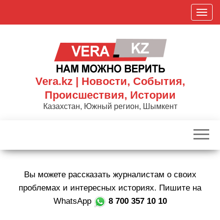
Skip
П
to
о
the
к
content
а
з
а
Vera.kz | Новости, События,
т
Происшествия, Истории
ь
Казахстан, Южный регион, Шымкент
/
С
к
р
ы
Вы можете рассказать журналистам о своих
т
ь
проблемах и интересных историях. Пишите на
н
WhatsApp
8 700 357 10 10
а