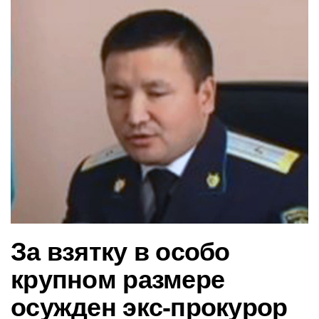
в
и
г
а
ц
и
ю
За взятку в особо
крупном размере
осужден экс-прокурор