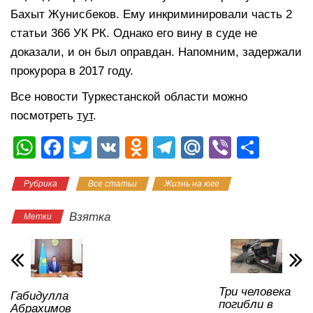
Бахыт Жунисбеков. Ему инкриминировали часть 2
статьи 366 УК РК. Однако его вину в суде не
доказали, и он был оправдан. Напомним, задержали
прокурора в 2017 году.
Все новости Туркестанской области можно
посмотреть
тут
.
W
F
T
V
O
T
M
Vi
О
h
a
wi
K
d
el
ail
b
тп
Рубрика
Все статьи
Жизнь на юге
at
c
tt
n
e
.R
er
р
s
e
er
o
gr
u
а
Взятка
Метки
A
b
kl
a
в
p
o
a
m
и
p
o
ss
ть
Три человека
Габидулла
k
ni
погибли в
Абрахимов