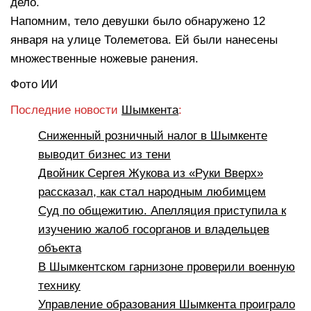
дело.
Напомним, тело девушки было обнаружено 12
января на улице Толеметова. Ей были нанесены
множественные ножевые ранения.
Фото ИИ
Последние новости
Шымкента
:
Сниженный розничный налог в Шымкенте
выводит бизнес из тени
Двойник Сергея Жукова из «Руки Вверх»
рассказал, как стал народным любимцем
Суд по общежитию. Апелляция приступила к
изучению жалоб госорганов и владельцев
объекта
В Шымкентском гарнизоне проверили военную
технику
Управление образования Шымкента проиграло