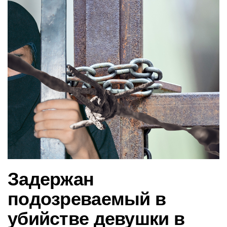
в
и
г
а
ц
и
ю
Задержан
подозреваемый в
убийстве девушки в