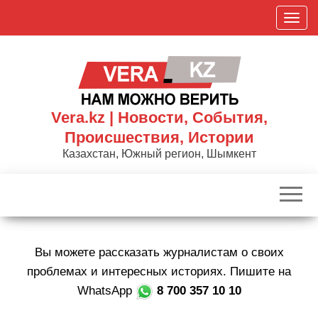
Skip
П
to
о
the
к
content
а
з
а
Vera.kz | Новости, События,
т
Происшествия, Истории
ь
Казахстан, Южный регион, Шымкент
/
С
к
р
ы
Вы можете рассказать журналистам о своих
т
ь
проблемах и интересных историях. Пишите на
н
WhatsApp
8 700 357 10 10
а