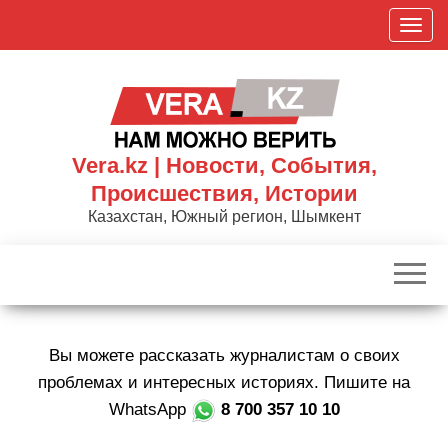
Skip
П
to
о
the
к
content
а
з
а
Vera.kz | Новости, События,
т
Происшествия, Истории
ь
Казахстан, Южный регион, Шымкент
/
С
к
р
ы
Вы можете рассказать журналистам о своих
т
ь
проблемах и интересных историях. Пишите на
н
WhatsApp
8 700 357 10 10
а