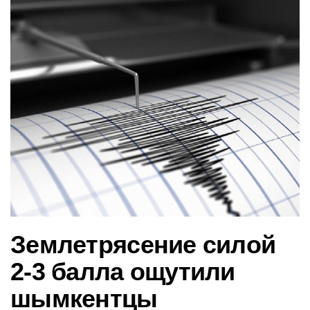
в
и
г
а
ц
и
ю
Землетрясение силой
2-3 балла ощутили
шымкентцы