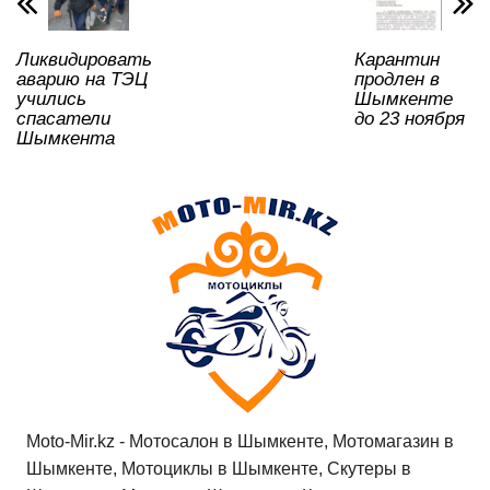
p
o
a
m
и
p
o
ss
ть
Ликвидировать
Карантин
k
ni
аварию на ТЭЦ
продлен в
ki
учились
Шымкенте
спасатели
до 23 ноября
Шымкента
Moto-Mir.kz - Мотосалон в Шымкенте, Мотомагазин в
Шымкенте, Мотоциклы в Шымкенте, Скутеры в