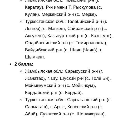
Жамбылская обл.: Таласский р-н (г.
Каратау), Р-н имени Т. Рыскулова (с.
Кулан), Меркенский р-н (с. Мерке).
Туркестанская обл.: Толебийский р-н (г.
Ленгер), с. Манкент, Сайрамский р-н (с.
Аксукент), Казыгуртский р-н (с. Казыгурт),
Ордабассинский р-н (с. Темирлановка),
Байдибекский р-н (с. Шаян (Чаян)), г.
Шымкент.
2 балла:
Жамбылская обл.: Сарысуский р-н (г.
Жанатас), г. Шу, Шуский р-н (с. Толе Би),
Мойынкумский р-н (с. Мойынкум),
Кордайский р-н (с. Кордай).
Туркестанская обл.: Сарыагашский р-н (г.
Сарыагаш), г. Арыс, Келесский р-н (с.
Абай), Сузакский р-н (с. Шолаккорган),