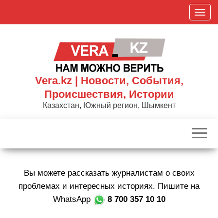
Skip
П
to
о
the
к
content
а
з
а
Vera.kz | Новости, События,
т
Происшествия, Истории
ь
Казахстан, Южный регион, Шымкент
/
С
к
р
ы
Вы можете рассказать журналистам о своих
т
ь
проблемах и интересных историях. Пишите на
н
WhatsApp
8 700 357 10 10
а