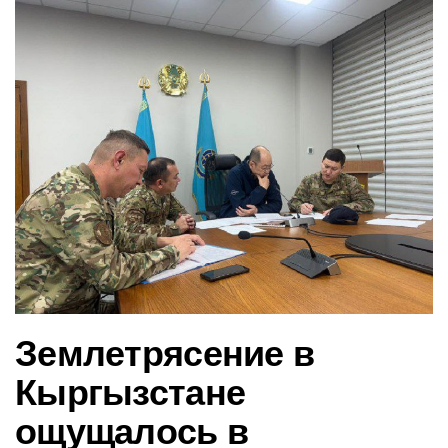
в
и
г
а
ц
и
ю
Землетрясение в
Кыргызстане
ощущалось в