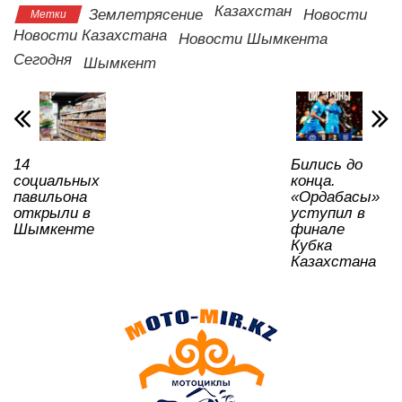
A
b
kl
a
в
Казахстан
Землетрясение
Новости
Метки
Новости Казахстана
p
o
a
m
и
Новости Шымкента
Сегодня
Шымкент
p
o
ss
ть
k
ni
ki
14
Бились до
социальных
конца.
павильона
«Ордабасы»
открыли в
уступил в
Шымкенте
финале
Кубка
Казахстана