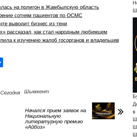
H
илась на полигон в Жамбылскую область
Ш
рение сотням пациентов по ОСМС
те выводит бизнес из тени
рх» рассказал, как стал народным любимцем
пила к изучению жалоб госорганов и владельцев
О
тп
р
а
Шымкент
Сегодня
Б
в
Д
и
Начался прием заявок на
в
Национальную
ть
Ш
литературную премию
«Айбоз»
Ш
Ш