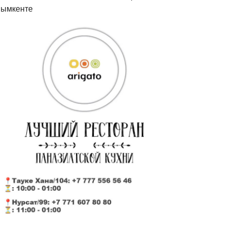
ымкенте