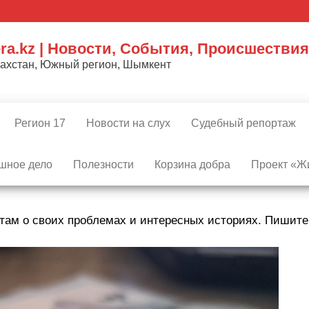
ra.kz | Новости, События, Происшествия
захстан, Южный регион, Шымкент
Регион 17
Новости на слух
Судебный репортаж
шное дело
Полезности
Корзина добра
Проект «Жи
там о своих проблемах и интересных историях. Пишит