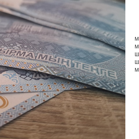
M
М
Ш
Ш
М