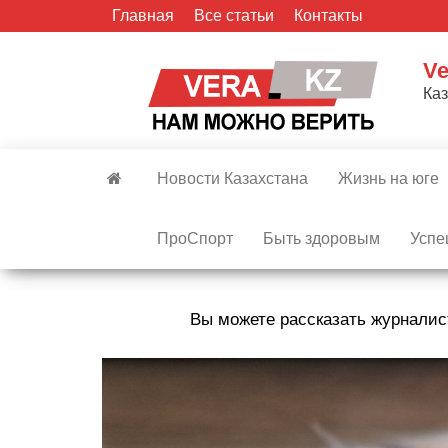
Skip
Главная
Все статьи
Контакты
to
the
Ve
content
Ка
Новости Казахстана
Жизнь на юге
ПроСпорт
Быть здоровым
Успе
Вы можете рассказать журналис