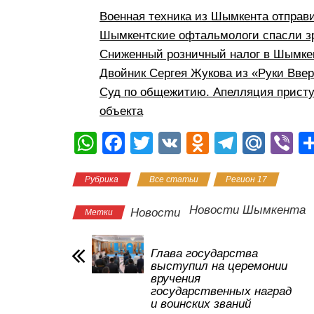
Военная техника из Шымкента отправ
Шымкентские офтальмологи спасли з
Сниженный розничный налог в Шымкен
Двойник Сергея Жукова из «Руки Вве
Суд по общежитию. Апелляция присту
объекта
W
F
T
V
O
T
M
Vi
h
a
wi
K
d
el
ail
b
Рубрика
Все статьи
Регион 17
at
c
tt
n
e
.R
er
s
e
er
o
gr
u
Новости Шымкента
Новости
Метки
A
b
kl
a
p
o
a
m
Глава государства
выступил на церемонии
p
o
ss
вручения
государственных наград
k
ni
и воинских званий