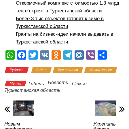
Откормочный комплекс стоимостью 1,3 млрд
тенге строят в Туркестанской области
Более 3 тыс объектов готовят к зиме в
Туркестанской области
Гранты на бизнес-идеи начали выдавать в
Туркестанской области
W
F
T
V
O
T
M
Vi
О
h
a
wi
K
d
el
ail
b
тп
Рубрика
Видео
Все статьи
Жизнь на юге
at
c
tt
n
e
.R
er
р
s
e
er
o
gr
u
а
Новости
Гибель
Семья
Метки
A
b
kl
a
в
Туркестанская область
p
o
a
m
и
p
o
ss
ть
k
ni
Новым
Укрепить
ki