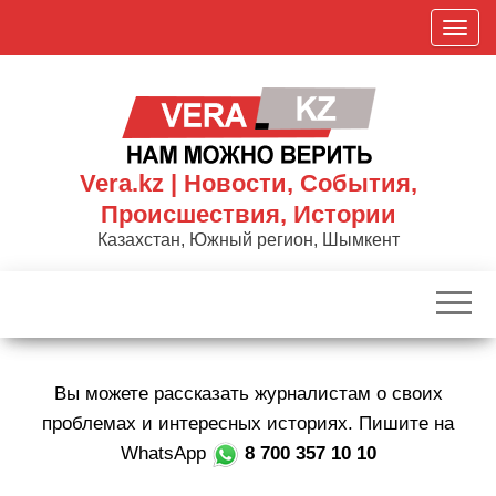
Skip
П
to
о
the
к
content
а
з
а
Vera.kz | Новости, События,
т
Происшествия, Истории
ь
Казахстан, Южный регион, Шымкент
/
С
к
р
ы
Вы можете рассказать журналистам о своих
т
ь
проблемах и интересных историях. Пишите на
н
WhatsApp
8 700 357 10 10
а