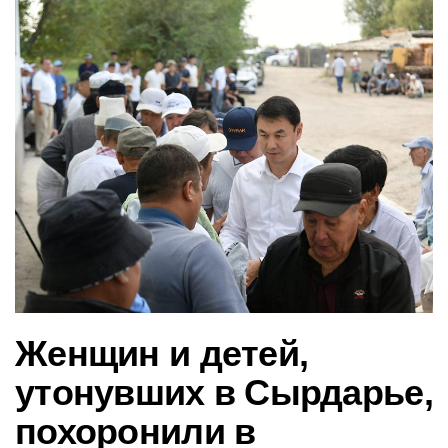
в
и
г
а
ц
и
ю
Женщин и детей,
утонувших в Сырдарье,
похоронили в