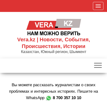
Skip
П
to
о
the
к
content
а
з
а
Vera.kz | Новости, События,
т
Происшествия, Истории
ь
Казахстан, Южный регион, Шымкент
/
С
к
р
ы
Вы можете рассказать журналистам о своих
т
ь
проблемах и интересных историях. Пишите на
н
WhatsApp
8 700 357 10 10
а