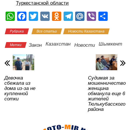
Туркестанской области
W
F
T
V
O
T
M
Vi
О
h
a
wi
K
d
el
ail
b
тп
Рубрика
Все статьи
Новости Казахстана
at
c
tt
n
e
.R
er
р
s
e
er
o
gr
u
а
Казахстан
Шымкент
Закон
Новости
Метки
A
b
kl
a
в
p
o
a
m
и
p
o
ss
ть
Девочка
Судимая за
k
ni
сбежала из
мошенничество
ki
дома из-за не
женщина
купленной
обманула еще 6
сотки
жителей
Тюлькубасского
района