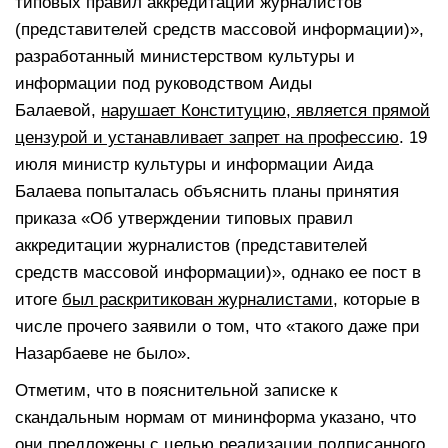
типовых правил аккредитации журналистов
(представителей средств массовой информации)»,
разработанный министерством культуры и
информации под руководством Аиды
Балаевой,
нарушает Конституцию, является прямой
цензурой и устанавливает запрет на профессию
. 19
июля министр культуры и информации Аида
Балаева попыталась объяснить планы принятия
приказа «Об утверждении типовых правил
аккредитации журналистов (представителей
средств массовой информации)», однако ее пост в
итоге
был раскритикован журналистами
, которые в
числе прочего заявили о том, что «такого даже при
Назарбаеве не было».
Отметим, что в пояснительной записке к
скандальным нормам от мининформа указано, что
они предложены с целью реализации
подписанного