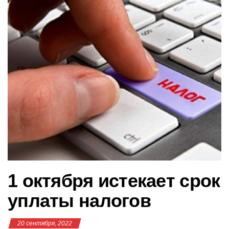
в
и
г
а
ц
и
ю
1 октября истекает срок
уплаты налогов
20 сентября, 2022