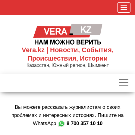
Skip
П
to
о
the
к
content
а
з
а
Vera.kz | Новости, События,
т
Происшествия, Истории
ь
Казахстан, Южный регион, Шымкент
/
С
к
р
ы
Вы можете рассказать журналистам о своих
т
ь
проблемах и интересных историях. Пишите на
н
WhatsApp
8 700 357 10 10
а