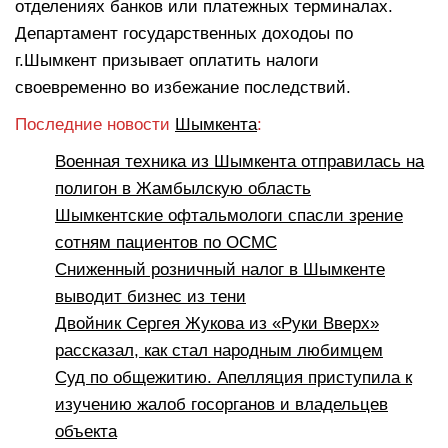
отделениях банков или платежных терминалах.
Департамент государственных доходоы по
г.Шымкент призывает оплатить налоги
своевременно во избежание последствий.
Последние новости
Шымкента
:
Военная техника из Шымкента отправилась на
полигон в Жамбылскую область
Шымкентские офтальмологи спасли зрение
сотням пациентов по ОСМС
Сниженный розничный налог в Шымкенте
выводит бизнес из тени
Двойник Сергея Жукова из «Руки Вверх»
рассказал, как стал народным любимцем
Суд по общежитию. Апелляция приступила к
изучению жалоб госорганов и владельцев
объекта