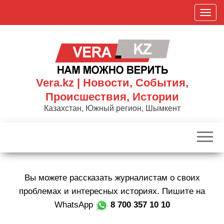
Skip
П
to
о
the
к
content
а
з
а
Vera.kz | Новости, События,
т
Происшествия, Истории
ь
Казахстан, Южный регион, Шымкент
/
С
к
р
ы
Вы можете рассказать журналистам о своих
т
ь
проблемах и интересных историях. Пишите на
н
WhatsApp
8 700 357 10 10
а