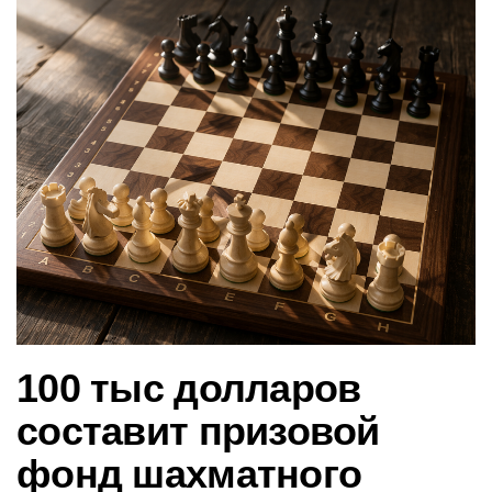
в
и
г
а
ц
и
ю
100 тыс долларов
составит призовой
фонд шахматного