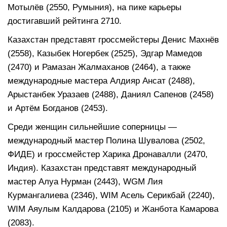
Мотылёв (2550, Румыния), на пике карьеры
достигавший рейтинга 2710.
Казахстан представят гроссмейстеры Денис Махнёв
(2558), Казыбек Ногербек (2525), Эдгар Мамедов
(2470) и Рамазан Жалмаханов (2464), а также
международные мастера Алдияр Ансат (2488),
Арыстанбек Уразаев (2488), Даниял Сапенов (2458)
и Артём Богданов (2453).
Среди женщин сильнейшие соперницы —
международный мастер Полина Шувалова (2502,
ФИДЕ) и гроссмейстер Харика Дронавалли (2470,
Индия). Казахстан представят международный
мастер Алуа Нурман (2443), WGM Лия
Курмангалиева (2346), WIM Асель Серикбай (2240),
WIM Аяулым Калдарова (2105) и Жанбота Камарова
(2083).