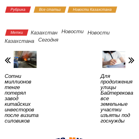
h
a
wi
K
d
el
ail
b
тп
Рубрика
Все статьи
Новости Казахстана
at
c
tt
n
e
.R
er
р
ПроСпорт
s
e
er
o
gr
u
а
A
b
kl
a
в
Новости
Казахстан
Новости
Метки
Сегодня
p
o
a
m
и
Казахстана
p
o
ss
ть
k
ni
ki
Сотни
Для
миллионов
продолжения
тенге
улицы
потерял
Байтерекова
завод
все
китайских
земельные
инвесторов
участки
после визита
изъяты под
силовиков
госнужды