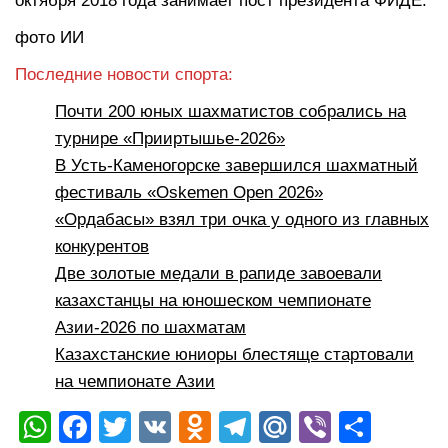
октября 2018 года занимает пост президента ФИДЕ.
фото ИИ
Последние новости спорта:
Почти 200 юных шахматистов собрались на
турнире «Прииртышье-2026»
В Усть-Каменогорске завершился шахматный
фестиваль «Oskemen Open 2026»
«Ордабасы» взял три очка у одного из главных
конкурентов
Две золотые медали в рапиде завоевали
казахстанцы на юношеском чемпионате
Азии-2026 по шахматам
Казахстанские юниоры блестяще стартовали
на чемпионате Азии
W
F
T
V
O
T
M
Vi
О