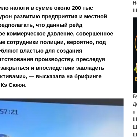
H
ило налоги в сумме около 200 тыс
Ш
урон развитию предприятия и местной
редполагать, что данный рейд
ое коммерческое давление, совершенное
ые сотрудники полиции, вероятно, под
ебляют властью для создания
ятствования производству, преследуя
закрыться и впоследствии завладеть
ктивами», — высказала на брифинге
 Кэ Сююн.
Б
Д
в
Ш
Ш
Ш