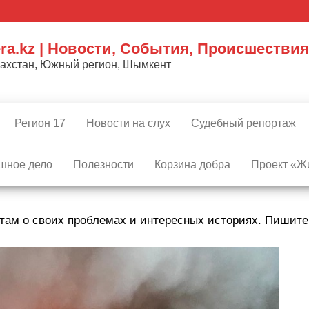
ra.kz | Новости, События, Происшествия
захстан, Южный регион, Шымкент
Регион 17
Новости на слух
Судебный репортаж
шное дело
Полезности
Корзина добра
Проект «Жи
там о своих проблемах и интересных историях. Пишит