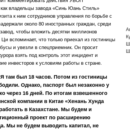
ешит комментировать действия УБОП
, как владельцы завода «Синь Юань Стиль»
зита к ним сотрудников управления по борьбе с
задержали около 80 иностранных граждан, среди
A
 завод, чтобы вложить десятки миллионов
К
Ци вспоминает, что только приехал из гостиницы
Ш
тобусы и увезли в спецприемник. Он просит
Ш
урора взять под контроль этот инцидент и
ерие инвесторов к условиям работы в стране.
Я там был 18 часов. Потом из гостиницы
бодили. Однако, паспорт был незаконно у
ко через 16 дней. По итогам взвешенного
нской компании в Китае «Хенань Хунда
аботать в Казахстане. Мы будем и
стиционный проект по расширению
. Мы не будем выводить капитал, не