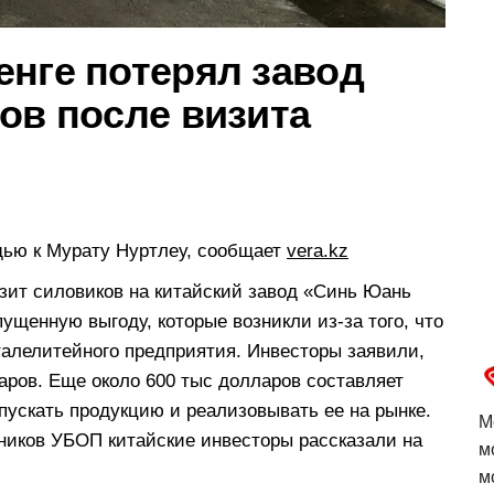
енге потерял завод
ов после визита
щью к Мурату Нуртлеу, сообщает
vera.kz
ит силовиков на китайский завод «Синь Юань
щенную выгоду, которые возникли из-за того, что
талелитейного предприятия. Инвесторы заявили,
аров. Еще около 600 тыс долларов составляет
пускать продукцию и реализовывать ее на рынке.
М
дников УБОП китайские инвесторы рассказали на
м
м