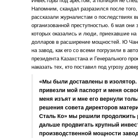
Инвесторы под арестом, а полиция не сп
Напомним, скандал разразился после того
рассказали журналистам о последствиях ви
организованной преступностью. 6 мая они 
которых оказались и люди, приехавшие на
долларов в расширение мощностей. Ю Чан 
на завод, как его со всеми погрузили в ав
президента Казахстана и Генерального прок
наказать тех, кто поставил под угрозу дов
«Мы были доставлены в изолятор. 
привезли мой паспорт и меня осво
меня изъят и мне его вернули толь
решения совета директоров матери
Сталь Ко» мы решили продолжить р
дальше продвигать крупный инве
производственной мощности завода