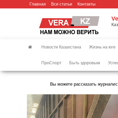
Skip
Главная
Все статьи
Контакты
to
the
Ve
content
Ка
Новости Казахстана
Жизнь на юге
ПроСпорт
Быть здоровым
Успе
Вы можете рассказать журналис