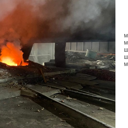
M
М
Ш
Ш
М