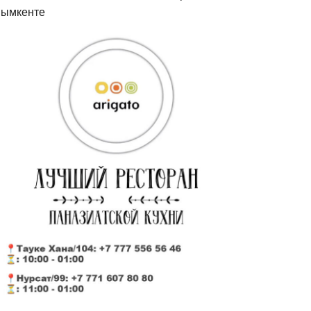
ымкенте