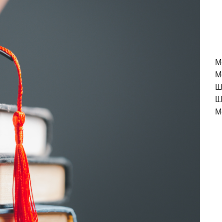
M
М
Ш
Ш
М