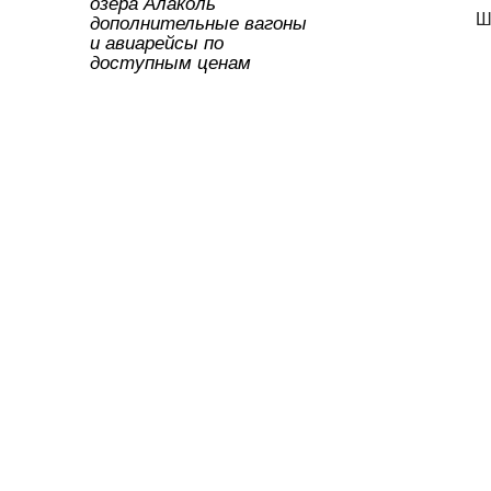
ть
озера Алаколь
Ш
дополнительные вагоны
и авиарейсы по
доступным ценам