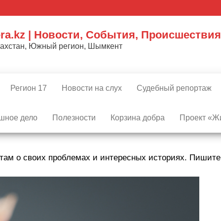
ra.kz | Новости, События, Происшествия
захстан, Южный регион, Шымкент
Регион 17
Новости на слух
Судебный репортаж
шное дело
Полезности
Корзина добра
Проект «Жи
там о своих проблемах и интересных историях. Пишит