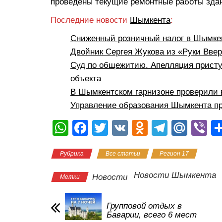
проведены текущие ремонтные работы здан
Последние новости
Шымкента
:
Сниженный розничный налог в Шымкен
Двойник Сергея Жукова из «Руки Вве
Суд по общежитию. Апелляция присту
объекта
В Шымкентском гарнизоне проверили 
Управление образования Шымкента пр
W
F
T
V
O
T
M
Vi
h
a
wi
K
d
el
ail
b
Рубрика
Все статьи
Регион 17
at
c
tt
n
e
.R
er
s
e
er
o
gr
u
Новости Шымкента
Новости
Метки
A
b
kl
a
p
o
a
m
Групповой отдых в
Баварии, всего 6 мест