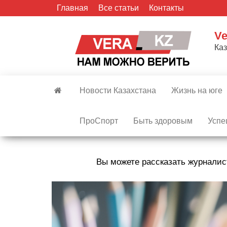
Skip
Главная
Все статьи
Контакты
to
the
Ve
content
Ка
Новости Казахстана
Жизнь на юге
ПроСпорт
Быть здоровым
Успе
Вы можете рассказать журналис