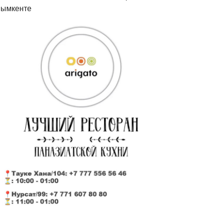
ымкенте