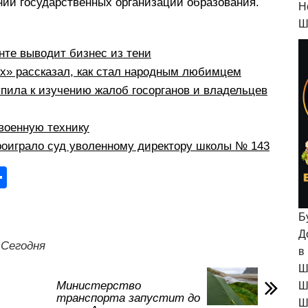
ий государственных организаций образования.
H
Ш
те выводит бизнес из тени
рх» рассказал, как стал народным любимцем
пила к изучению жалоб госорганов и владельцев
военную технику
оиграло суд уволенному директору школы № 143
О
тп
р
Б
Д
а
Сегодня
в
в
Ш
и
Министерство
Ш
транспорта запустит до
Ш