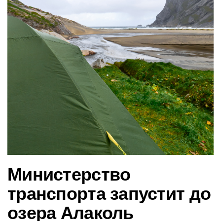
в
и
г
а
ц
и
ю
Министерство
транспорта запустит до
озера Алаколь