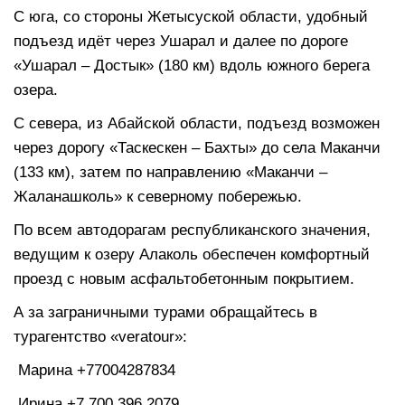
С юга, со стороны Жетысуской области, удобный
подъезд идёт через Ушарал и далее по дороге
«Ушарал – Достык» (180 км) вдоль южного берега
озера.
С севера, из Абайской области, подъезд возможен
через дорогу «Таскескен – Бахты» до села Маканчи
(133 км), затем по направлению «Маканчи –
Жаланашколь» к северному побережью.
По всем автодорагам республиканского значения,
ведущим к озеру Алаколь обеспечен комфортный
проезд с новым асфальтобетонным покрытием.
А за заграничными турами обращайтесь в
турагентство «veratour»:
Марина +77004287834
Ирина +7 700 396 2079