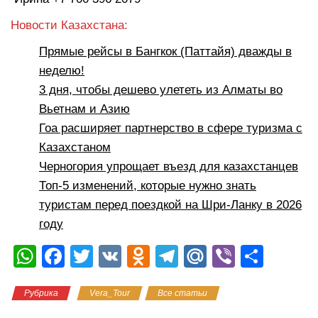
Новости Казахстана:
Прямые рейсы в Бангкок (Паттайя) дважды в
неделю!
3 дня, чтобы дешево улететь из Алматы во
Вьетнам и Азию
Гоа расширяет партнерство в сфере туризма с
Казахстаном
Черногория упрощает въезд для казахстанцев
Топ-5 изменений, которые нужно знать
туристам перед поездкой на Шри-Ланку в 2026
году
W
F
T
V
O
T
M
Vi
О
h
a
wi
K
d
el
ail
b
тп
Рубрика
Vera_Tour
Все статьи
Новости
at
c
tt
n
e
.R
er
р
Казахстана