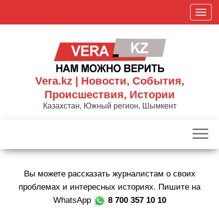
Skip
П
to
о
the
к
content
а
з
а
Vera.kz | Новости, События,
т
Происшествия, Истории
ь
Казахстан, Южный регион, Шымкент
/
С
к
р
ы
Вы можете рассказать журналистам о своих
т
ь
проблемах и интересных историях. Пишите на
н
WhatsApp
8 700 357 10 10
а