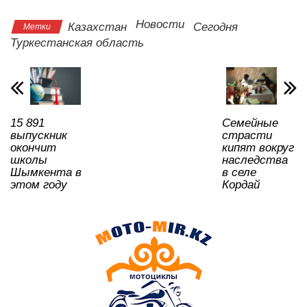
s
e
er
o
gr
u
а
A
b
kl
a
в
Новости
Казахстан
Сегодня
Метки
Туркестанская область
p
o
a
m
и
p
o
ss
ть
k
ni
ki
15 891
Семейные
выпускник
страсти
окончит
кипят вокруг
школы
наследства
Шымкента в
в селе
этом году
Кордай