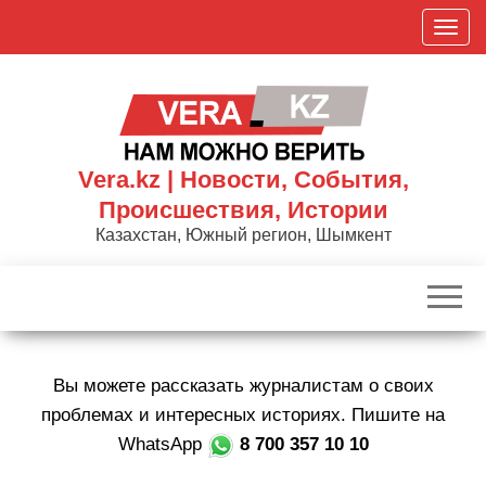
Skip
П
to
о
the
к
content
а
з
а
Vera.kz | Новости, События,
т
Происшествия, Истории
ь
Казахстан, Южный регион, Шымкент
/
С
к
р
ы
Вы можете рассказать журналистам о своих
т
ь
проблемах и интересных историях. Пишите на
н
WhatsApp
8 700 357 10 10
а