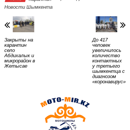
A
b
kl
a
в
Новости Шымкента
p
o
a
m
и
p
o
ss
ть
k
ni
Закрыты на
До 417
ki
карантин
человек
село
увеличилось
Абдихалык и
количество
микрорайон в
контактных
Жетысае
у третьего
шымкентца с
диагнозом
«коронавирус»