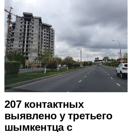
в
и
г
а
ц
и
ю
207 контактных
выявлено у третьего
шымкентца с