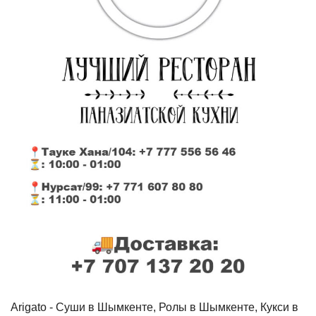
Arigato - Cуши в Шымкенте, Ролы в Шымкенте, Кукси в