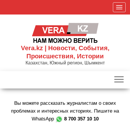
Skip
П
to
о
the
к
content
а
з
а
Vera.kz | Новости, События,
т
Происшествия, Истории
ь
Казахстан, Южный регион, Шымкент
/
С
к
р
ы
Вы можете рассказать журналистам о своих
т
ь
проблемах и интересных историях. Пишите на
н
WhatsApp
8 700 357 10 10
а