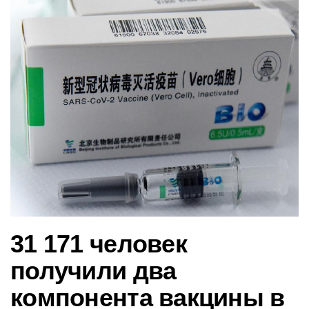
в
и
г
а
ц
и
ю
31 171 человек
получили два
компонента вакцины в