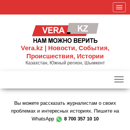
Skip
П
to
о
the
к
content
а
з
а
Vera.kz | Новости, События,
т
Происшествия, Истории
ь
Казахстан, Южный регион, Шымкент
/
С
к
р
ы
Вы можете рассказать журналистам о своих
т
ь
проблемах и интересных историях. Пишите на
н
WhatsApp
8 700 357 10 10
а