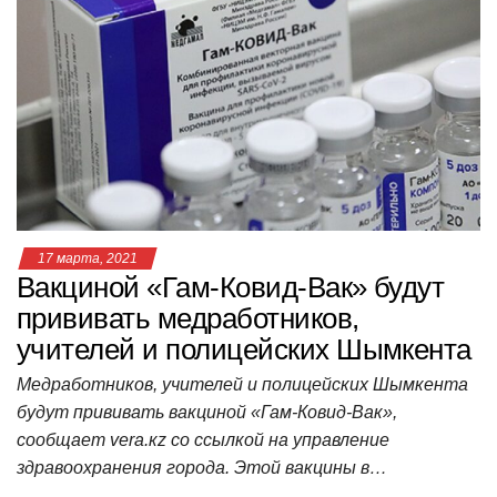
s
e
er
o
gr
u
р
A
b
kl
a
а
p
o
a
m
в
p
o
ss
и
k
ni
т
ki
ь
17 марта, 2021
Вакциной «Гам-Ковид-Вак» будут
прививать медработников,
учителей и полицейских Шымкента
Медработников, учителей и полицейских Шымкента
будут прививать вакциной «Гам-Ковид-Вак»,
сообщает vera.кz со ссылкой на управление
здравоохранения города. Этой вакцины в…