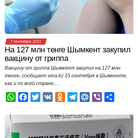
p
o
ss
и
k
ni
т
ki
ь
7 сентября, 2021
На 127 млн тенге Шымкент закупил
вакцину от гриппа
Вакцину от гриппа Шымкент закупил на 127 млн
тенге, сообщает vera.kz 15 сентября в Шымкенте,
как и по всей стране,…
W
F
T
V
O
T
M
Vi
О
h
a
wi
K
d
el
ail
b
т
at
c
tt
n
e
.R
er
п
s
e
er
o
gr
u
р
A
b
kl
a
а