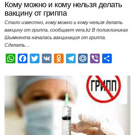
Кому можно и кому нельзя делать
вакцину от гриппа
Стало известно, кому можно и кому нельзя делать
вакцину от гриппа, сообщает vera.kz В поликлиниках
Шымкента началась вакцинация от гриппа.
Сделать…
W
F
T
V
O
T
M
Vi
О
h
a
wi
K
d
el
ail
b
т
at
c
tt
n
e
.R
er
п
s
e
er
o
gr
u
р
A
b
kl
a
а
p
o
a
m
в
p
o
ss
и
k
ni
т