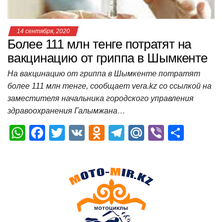
ki
ь
14 сентября, 2020
Более 111 млн тенге потратят на
вакцинацию от гриппа в Шымкенте
На вакцинацию от гриппа в Шымкенте потратят
более 111 млн тенге, сообщает vera.kz со ссылкой на
заместителя начальника городского управления
здравоохранения Галымжана…
W
F
T
V
O
T
M
Vi
О
h
a
wi
K
d
el
ail
b
т
at
c
tt
n
e
.R
er
п
s
e
er
o
gr
u
р
A
b
kl
a
а
p
o
a
m
в