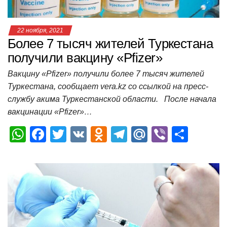
22 ноября, 2021
Более 7 тысяч жителей Туркестана
получили вакцину «Pfizer»
Вакцину «Pfizer» получили более 7 тысяч жителей
Туркестана, сообщает vera.kz со ссылкой на пресс-
службу акима Туркестанской области. После начала
вакцинации «Pfizer»…
W
F
T
V
O
T
M
Vi
О
h
a
wi
K
d
el
ail
b
т
at
c
tt
n
e
.R
er
п
s
e
er
o
gr
u
р
A
b
kl
a
а
p
o
a
m
в