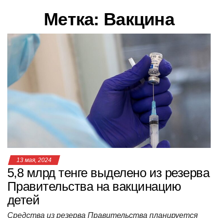
в
Метка:
Вакцина
и
г
а
ц
и
ю
13 мая, 2024
5,8 млрд тенге выделено из резерва
Правительства на вакцинацию
детей
Средства из резерва Правительства планируется