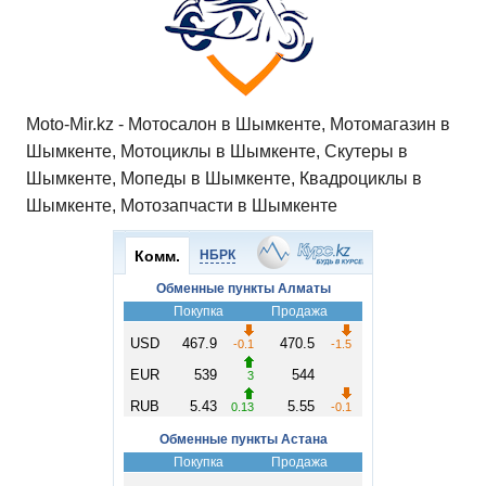
p
o
ss
и
k
ni
т
ki
ь
Moto-Mir.kz - Мотосалон в Шымкенте, Мотомагазин в
Шымкенте, Мотоциклы в Шымкенте, Скутеры в
Шымкенте, Мопеды в Шымкенте, Квадроциклы в
Шымкенте, Мотозапчасти в Шымкенте