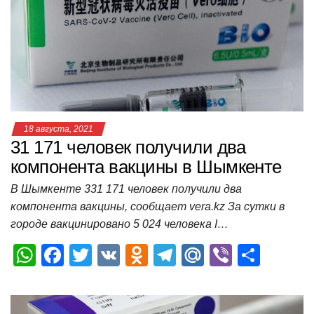
p
o
a
m
в
p
o
ss
и
k
ni
т
ki
ь
18 августа, 2021
31 171 человек получили два
компонента вакцины в Шымкенте
В Шымкенте 331 171 человек получили два
компонента вакцины, сообщает vera.kz За сутки в
городе вакцинировано 5 024 человека I…
W
F
T
V
O
T
M
Vi
О
h
a
wi
K
d
el
ail
b
т
at
c
tt
n
e
.R
er
п