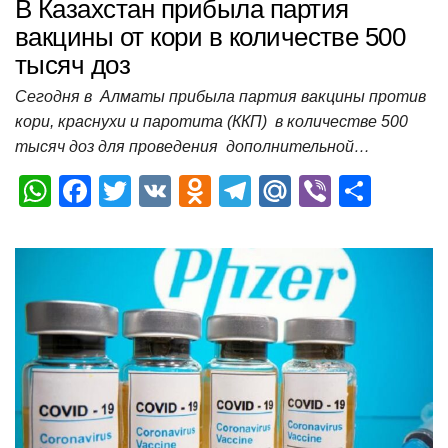
В Казахстан прибыла партия
вакцины от кори в количестве 500
тысяч доз
Сегодня в Алматы прибыла партия вакцины против
кори, краснухи и паротита (ККП) в количестве 500
тысяч доз для проведения дополнительной…
W
F
T
V
O
T
M
Vi
О
h
a
wi
K
d
el
ail
b
т
at
c
tt
n
e
.R
er
п
s
e
er
o
gr
u
р
A
b
kl
a
а
p
o
a
m
в
p
o
ss
и
k
ni
т
ki
ь