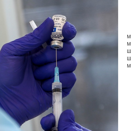
M
М
Ш
Ш
М