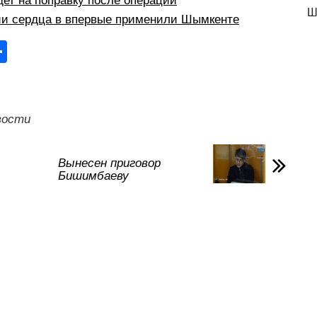
ет на поправку после операции
Ш
ии сердца в впервые применили Шымкенте
О
тп
р
а
вости
в
и
Вынесен приговор
Бишимбаеву
ть