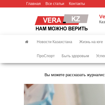
Skip
Главная
Все статьи
Контакты
to
the
Ve
content
Ка
Новости Казахстана
Жизнь на юге
ПроСпорт
Быть здоровым
Успе
Вы можете рассказать журналис