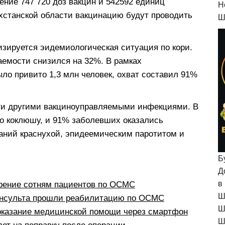
ние 747 720 доз вакцин и 542592 единиц
H
ахстанской области вакцинацию будут проводить
Ш
изируется эидемиологическая ситуация по кори.
аемости снизился на 32%. В рамках
о привито 1,3 млн человек, охват составил 91%
ти другими вакциноуправляемыми инфекциями. В
о коклюшу, и 91% заболевших оказались
аний краснухой, эпидеемическим паротитом и
Б
Д
в
рение сотням пациентов по ОСМС
Ш
инсульта прошли реабилитацию по ОСМС
Ш
 оказание медицинской помощи через смартфон
Ш