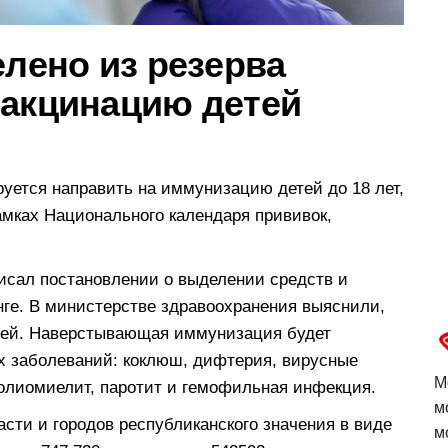
елено из резерва
вакцинацию детей
уется направить на иммунизацию детей до 18 лет,
амках Национального календаря прививок,
исал постановлении о выделении средств и
нге. В министерстве здравоохранения выяснили,
етей. Наверстывающая иммунизация будет
х заболеваний: коклюш, дифтерия, вирусные
М
 полиомиелит, паротит и гемофильная инфекция.
м
сти и городов республиканского значения в виде
м