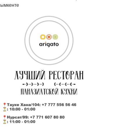
ымкенте