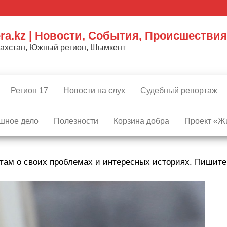
ra.kz | Новости, События, Происшествия
захстан, Южный регион, Шымкент
Регион 17
Новости на слух
Судебный репортаж
шное дело
Полезности
Корзина добра
Проект «Жи
там о своих проблемах и интересных историях. Пишит