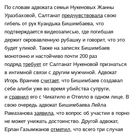
По словам адвоката семьи Нукеновых Жанны
Уразбаховой, Салтанат
предчувствовала
свою
гибель от рук Куандыка Бишимбаева, что
подтверждается видеозаписью, где погибшая
держит окровавленную рубашку и говорит, что это
будет уликой. Также на записях Бишимбаев
монотонно и настойчиво почти 200 раз
подряд
требует
от Салтанат Нукеновой признаться
в интимной связи с другим мужчиной. Адвокат
Игорь Вранчев
считает
, что Бишимбаев создавал
себе алиби уже во время убийства супруги,
и
сравнил
его с Чикатило и Отелло в одном лице. В
свою очередь адвокат Бишимбаева Лейла
Рамазанова
заявила
, что вопрос об участии в порно
не может унижать достоинство. Другой адвокат,
Ерлан Газымжанов
отметил
, что всего три случая