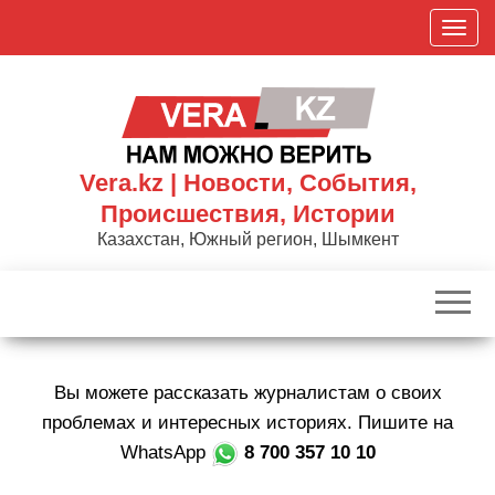
Skip
П
to
о
the
к
content
а
з
а
Vera.kz | Новости, События,
т
Происшествия, Истории
ь
Казахстан, Южный регион, Шымкент
/
С
к
р
ы
Вы можете рассказать журналистам о своих
т
ь
проблемах и интересных историях. Пишите на
н
WhatsApp
8 700 357 10 10
а