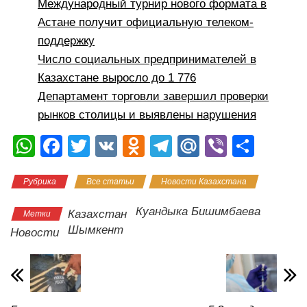
Международный турнир нового формата в
Астане получит официальную телеком-
поддержку
Число социальных предпринимателей в
Казахстане выросло до 1 776
Департамент торговли завершил проверки
рынков столицы и выявлены нарушения
W
F
T
V
O
T
M
Vi
О
h
a
wi
K
d
el
ail
b
тп
Рубрика
Все статьи
Новости Казахстана
at
c
tt
n
e
.R
er
р
s
e
er
o
gr
u
а
Куандыка Бишимбаева
Казахстан
Метки
A
b
kl
a
в
Шымкент
Новости
p
o
a
m
и
p
o
ss
ть
k
ni