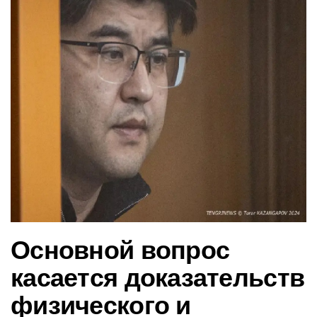
в
и
г
а
ц
и
ю
Основной вопрос
касается доказательств
физического и