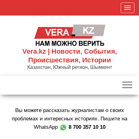
Skip
П
to
о
the
к
content
а
з
а
Vera.kz | Новости, События,
т
Происшествия, Истории
ь
Казахстан, Южный регион, Шымкент
/
С
к
р
ы
Вы можете рассказать журналистам о своих
т
ь
проблемах и интересных историях. Пишите на
н
WhatsApp
8 700 357 10 10
а