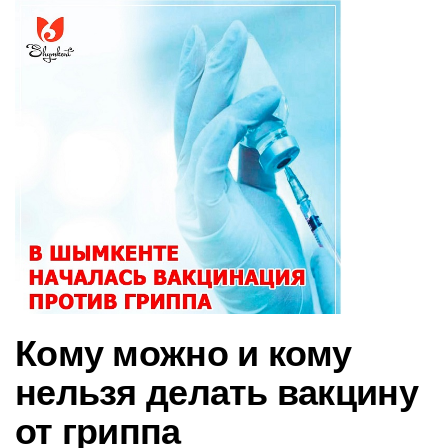
в
и
г
а
ц
и
ю
Кому можно и кому
нельзя делать вакцину
от гриппа