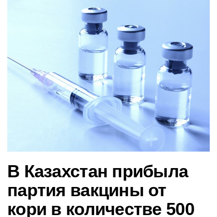
в
и
г
а
ц
и
ю
В Казахстан прибыла
партия вакцины от
кори в количестве 500