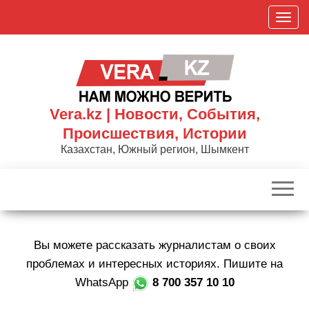
Skip
П
to
о
the
к
content
а
з
а
Vera.kz | Новости, События,
т
Происшествия, Истории
ь
Казахстан, Южный регион, Шымкент
/
С
к
р
ы
Вы можете рассказать журналистам о своих
т
ь
проблемах и интересных историях. Пишите на
н
WhatsApp
8 700 357 10 10
а