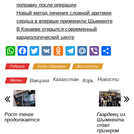
поправку после операции
Новый метод лечения сложной аритмии
сердца в впервые применили Шымкенте
В Конаеве открылся современный
кардиологический центр
W
F
T
V
O
T
M
Vi
О
h
a
wi
K
d
el
ail
b
тп
Рубрика
Быть здоровым
Все статьи
at
c
tt
n
e
.R
er
р
s
e
er
o
gr
u
а
Казахстан
Новости
Вакцина
Корь
Метки
A
b
kl
a
в
p
o
a
m
и
p
o
ss
ть
Рост тенге
Гвардеец из
k
ni
продолжается
Шымкента
ki
стал
призером