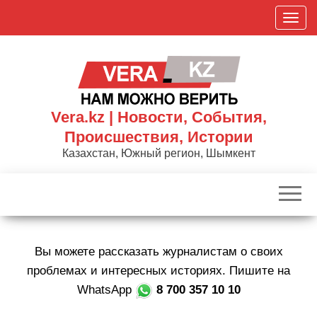
Skip
П
to
о
the
к
content
а
з
а
Vera.kz | Новости, События,
т
Происшествия, Истории
ь
Казахстан, Южный регион, Шымкент
/
С
к
р
ы
Вы можете рассказать журналистам о своих
т
ь
проблемах и интересных историях. Пишите на
н
WhatsApp
8 700 357 10 10
а