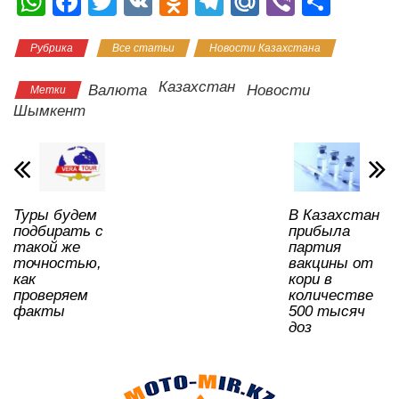
W
F
T
V
O
T
M
Vi
О
h
a
wi
K
d
el
ail
b
тп
Рубрика
Все статьи
Новости Казахстана
at
c
tt
n
e
.R
er
р
s
e
er
o
gr
u
а
Казахстан
Валюта
Новости
Метки
A
b
kl
a
в
Шымкент
p
o
a
m
и
p
o
ss
ть
k
ni
Туры будем
В Казахстан
ki
подбирать с
прибыла
такой же
партия
точностью,
вакцины от
как
кори в
проверяем
количестве
факты
500 тысяч
доз