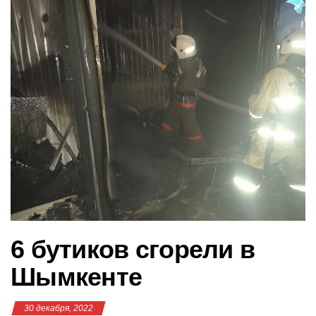
в
и
г
а
ц
и
ю
6 бутиков сгорели в
Шымкенте
30 декабря, 2022