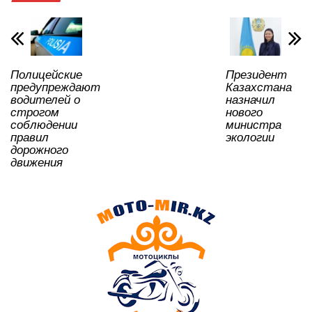
A
b
kl
a
в
p
o
a
m
и
p
o
ss
ть
Полицейские
Президент
k
ni
предупреждают
Казахстана
ki
водителей о
назначил
строгом
нового
соблюдении
министра
правил
экологии
дорожного
движения