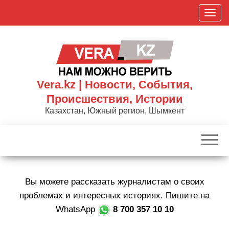
Skip
П
to
о
the
к
content
а
з
а
Vera.kz | Новости, События,
т
Происшествия, Истории
ь
Казахстан, Южный регион, Шымкент
/
С
к
р
ы
Вы можете рассказать журналистам о своих
т
ь
проблемах и интересных историях. Пишите на
н
WhatsApp
8 700 357 10 10
а