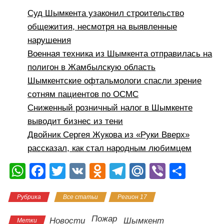
Суд Шымкента узаконил строительство
общежития, несмотря на выявленные
нарушения
Военная техника из Шымкента отправилась на
полигон в Жамбылскую область
Шымкентские офтальмологи спасли зрение
сотням пациентов по ОСМС
Сниженный розничный налог в Шымкенте
выводит бизнес из тени
Двойник Сергея Жукова из «Руки Вверх»
рассказал, как стал народным любимцем
W
F
T
V
O
T
M
Vi
О
h
a
wi
K
d
el
ail
b
тп
Рубрика
Все статьи
Регион 17
at
c
tt
n
e
.R
er
р
s
e
er
o
gr
u
а
Пожар
Новости
Шымкент
Метки