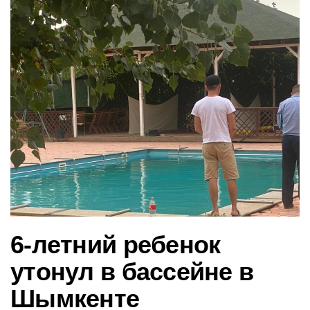
в
и
г
а
ц
и
ю
6-летний ребенок
утонул в бассейне в
Шымкенте