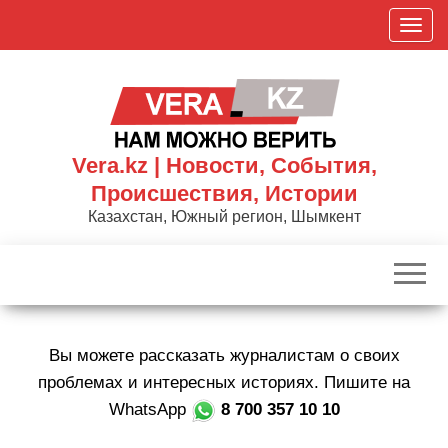
Skip
П
to
о
the
к
content
а
з
а
Vera.kz | Новости, События,
т
Происшествия, Истории
ь
Казахстан, Южный регион, Шымкент
/
С
к
р
ы
Вы можете рассказать журналистам о своих
т
ь
проблемах и интересных историях. Пишите на
н
WhatsApp
8 700 357 10 10
а