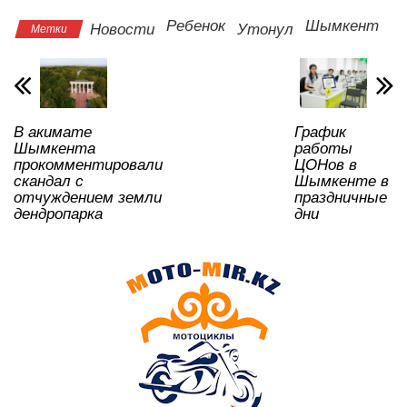
s
e
er
o
gr
u
а
Ребенок
Шымкент
Новости
Утонул
Метки
A
b
kl
a
в
p
o
a
m
и
p
o
ss
ть
В акимате
График
k
ni
Шымкента
работы
ki
прокомментировали
ЦОНов в
скандал с
Шымкенте в
отчуждением земли
праздничные
дендропарка
дни