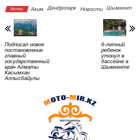
s
e
er
o
gr
u
а
Дендропарк
Шымкент
Аким
Новости
Метки
A
b
kl
a
в
p
o
a
m
и
p
o
ss
ть
Подписал новое
6-летний
k
ni
постановление
ребенок
ki
главный
утонул в
государственный
бассейне в
врач Алматы
Шымкенте
Касымхан
Алпысбайулы