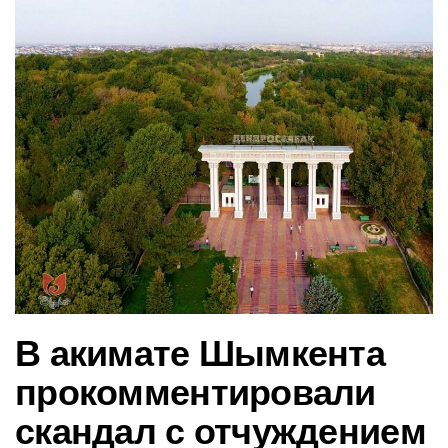
в
и
г
а
ц
и
ю
В акимате Шымкента
прокомментировали
скандал с отчуждением