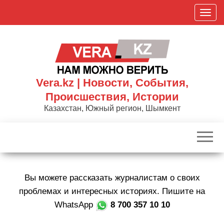
Skip
П
to
о
the
к
content
а
з
а
Vera.kz | Новости, События,
т
Происшествия, Истории
ь
Казахстан, Южный регион, Шымкент
/
С
к
р
ы
Вы можете рассказать журналистам о своих
т
ь
проблемах и интересных историях. Пишите на
н
WhatsApp
8 700 357 10 10
а