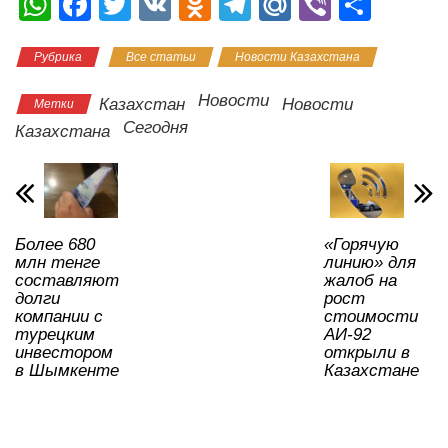
W
F
T
V
O
T
M
Vi
О
h
a
wi
K
d
el
ail
b
тп
Рубрика
Все статьи
Новости Казахстана
at
c
tt
n
e
.R
er
р
s
e
er
o
gr
u
а
Новости
Казахстан
Новости
Метки
A
b
kl
a
в
Сегодня
Казахстана
p
o
a
m
и
p
o
ss
ть
k
ni
Более 680
«Горячую
ki
млн тенге
линию» для
составляют
жалоб на
долги
рост
компании с
стоимости
турецким
АИ-92
инвестором
открыли в
в Шымкенте
Казахстане