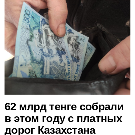
в
и
г
а
ц
и
ю
62 млрд тенге собрали
в этом году с платных
дорог Казахстана