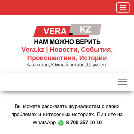
Skip
П
to
о
the
к
content
а
з
а
Vera.kz | Новости, События,
т
Происшествия, Истории
ь
Казахстан, Южный регион, Шымкент
/
С
к
р
ы
Вы можете рассказать журналистам о своих
т
ь
проблемах и интересных историях. Пишите на
н
WhatsApp
8 700 357 10 10
а