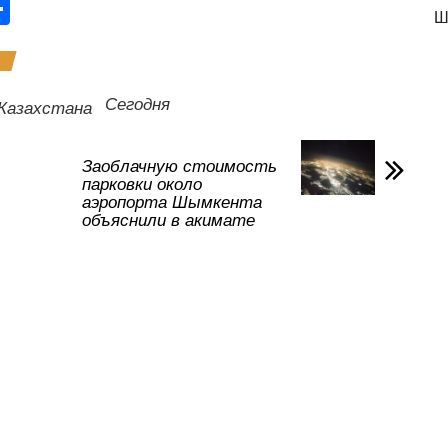
О
Ш
тп
р
а
Сегодня
Казахстана
в
и
Заоблачную стоимость
парковки около
ть
аэропорта Шымкента
объяснили в акимате