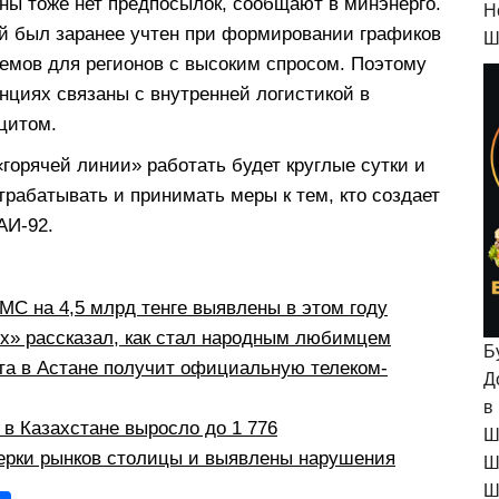
аны тоже нет предпосылок, сообщают в минэнерго.
H
й был заранее учтен при формировании графиков
Ш
емов для регионов с высоким спросом. Поэтому
нциях связаны с внутренней логистикой в
цитом.
горячей линии» работать будет круглые сутки и
рабатывать и принимать меры к тем, кто создает
АИ-92.
С на 4,5 млрд тенге выявлены в этом году
рх» рассказал, как стал народным любимцем
Б
а в Астане получит официальную телеком-
Д
в
в Казахстане выросло до 1 776
Ш
ерки рынков столицы и выявлены нарушения
Ш
Ш