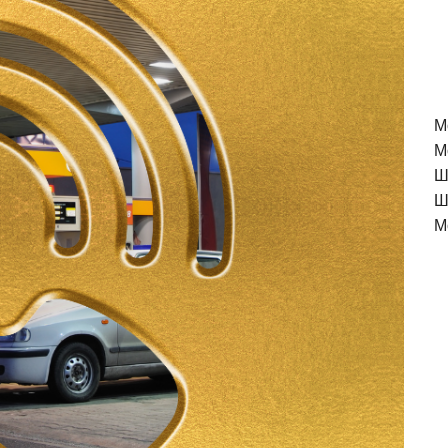
M
М
Ш
Ш
М