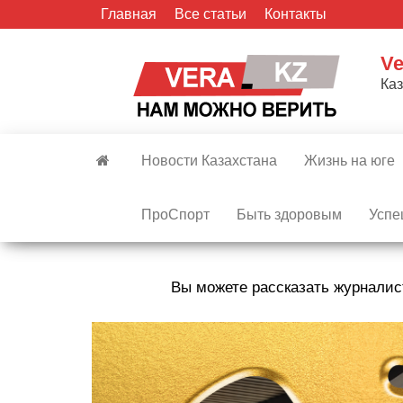
Skip
Главная
Все статьи
Контакты
to
the
Ve
content
Ка
Новости Казахстана
Жизнь на юге
ПроСпорт
Быть здоровым
Успе
Вы можете рассказать журналис