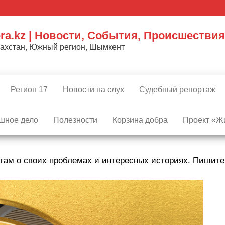
ra.kz | Новости, События, Происшествия
захстан, Южный регион, Шымкент
Регион 17
Новости на слух
Судебный репортаж
шное дело
Полезности
Корзина добра
Проект «Жи
там о своих проблемах и интересных историях. Пишит