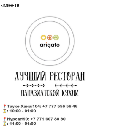
ымкенте