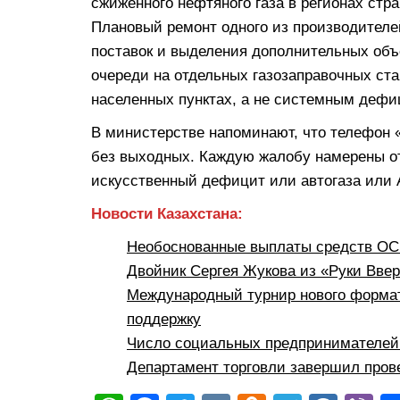
сжиженного нефтяного газа в регионах стр
Плановый ремонт одного из производителе
поставок и выделения дополнительных объ
очереди на отдельных газозаправочных ста
населенных пунктах, а не системным дефи
В министерстве напоминают, что телефон «
без выходных. Каждую жалобу намерены от
искусственный дефицит или автогаза или 
Новости Казахстана:
Необоснованные выплаты средств ОСМ
Двойник Сергея Жукова из «Руки Вве
Международный турнир нового формат
поддержку
Число социальных предпринимателей 
Департамент торговли завершил пров