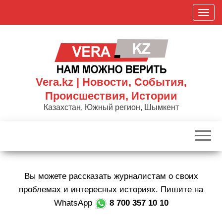
Skip
П
to
о
the
к
content
а
з
а
Vera.kz | Новости, События,
т
Происшествия, Истории
ь
Казахстан, Южный регион, Шымкент
/
С
к
р
ы
Вы можете рассказать журналистам о своих
т
ь
проблемах и интересных историях. Пишите на
н
WhatsApp
8 700 357 10 10
а