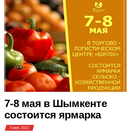
в
и
г
а
ц
и
ю
7-8 мая в Шымкенте
состоится ярмарка
5 мая, 2021