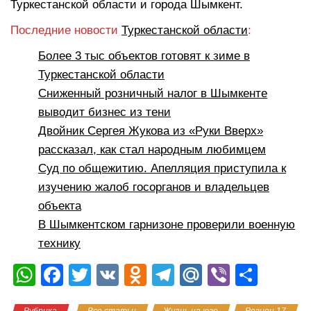
Туркестанской области и города Шымкент.
Последние новости
Туркестанской области
:
Более 3 тыс объектов готовят к зиме в
Туркестанской области
Сниженный розничный налог в Шымкенте
выводит бизнес из тени
Двойник Сергея Жукова из «Руки Вверх»
рассказал, как стал народным любимцем
Суд по общежитию. Апелляция приступила к
изучению жалоб госорганов и владельцев
объекта
В Шымкентском гарнизоне проверили военную
технику
W
F
T
V
O
T
M
Vi
О
h
a
wi
K
d
el
ail
b
тп
Рубрика
Все статьи
Жизнь на юге
Регион 17