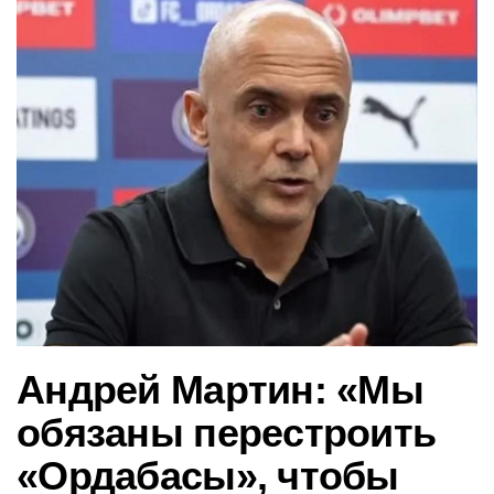
в
и
г
а
ц
и
ю
Андрей Мартин: «Мы
обязаны перестроить
«Ордабасы», чтобы