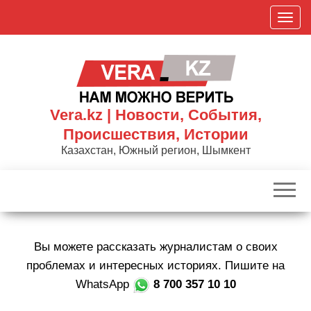
Skip
П
to
о
the
к
content
а
з
а
Vera.kz | Новости, События,
т
Происшествия, Истории
ь
Казахстан, Южный регион, Шымкент
/
С
к
р
ы
Вы можете рассказать журналистам о своих
т
ь
проблемах и интересных историях. Пишите на
н
WhatsApp
8 700 357 10 10
а