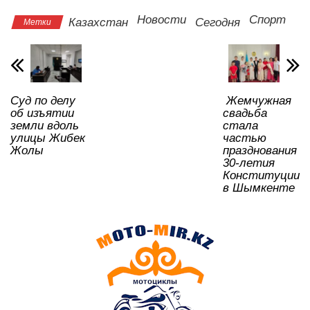
s
e
er
o
gr
u
а
Новости
Спорт
Казахстан
Сегодня
Метки
A
b
kl
a
в
p
o
a
m
и
p
o
ss
ть
Суд по делу
Жемчужная
k
ni
об изъятии
свадьба
ki
земли вдоль
стала
улицы Жибек
частью
Жолы
празднования
30-летия
Конституции
в Шымкенте