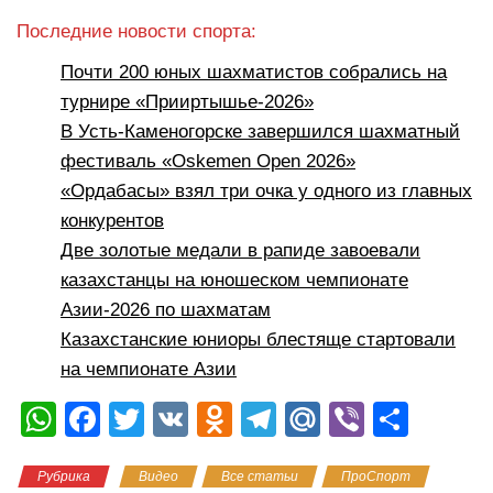
Последние новости спорта:
Почти 200 юных шахматистов собрались на
турнире «Прииртышье-2026»
В Усть-Каменогорске завершился шахматный
фестиваль «Oskemen Open 2026»
«Ордабасы» взял три очка у одного из главных
конкурентов
Две золотые медали в рапиде завоевали
казахстанцы на юношеском чемпионате
Азии-2026 по шахматам
Казахстанские юниоры блестяще стартовали
на чемпионате Азии
W
F
T
V
O
T
M
Vi
О
h
a
wi
K
d
el
ail
b
тп
Рубрика
Видео
Все статьи
ПроСпорт
at
c
tt
n
e
.R
er
р