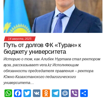
p
o
a
m
в
p
o
ss
и
k
ni
т
ki
ь
14 августа, 2025
Путь от долгов ФК «Туран» к
бюджету университета
Историю о том, как Алибек Нуртаев стал ректором
вуза, рассказывает vera.kz Исполняющим
обязанности председателя правления – ректора
Южно-Казахстанского педагогического
университета…
W
F
T
V
O
T
M
Vi
О
h
a
wi
K
d
el
ail
b
т