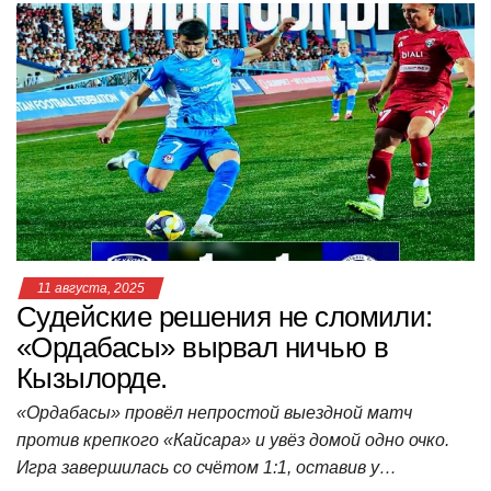
at
c
tt
n
e
.R
er
п
s
e
er
o
gr
u
р
A
b
kl
a
а
p
o
a
m
в
p
o
ss
и
k
ni
т
ki
ь
11 августа, 2025
Судейские решения не сломили:
«Ордабасы» вырвал ничью в
Кызылорде.
«Ордабасы» провёл непростой выездной матч
против крепкого «Кайсара» и увёз домой одно очко.
Игра завершилась со счётом 1:1, оставив у…