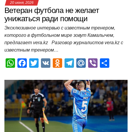
20 июня, 2026
Ветеран футбола не желает
унижаться ради помощи
Эксклюзивное интервью с известным тренером,
которого в футбольном мире зовут Камалычем,
предлагает vera.kz Разговор журналистов vera.kz с
известным тренером…
W
F
T
V
O
T
M
Vi
О
h
a
wi
K
d
el
ail
b
т
at
c
tt
n
e
.R
er
п
s
e
er
o
gr
u
р
A
b
kl
a
а
p
o
a
m
в
p
o
ss
и
k
ni
т