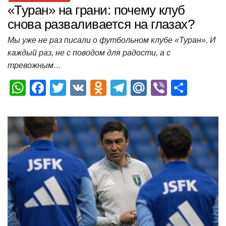
«Туран» на грани: почему клуб
снова разваливается на глазах?
Мы уже не раз писали о футбольном клубе «Туран». И
каждый раз, не с поводом для радости, а с
тревожным…
W
F
T
V
O
T
M
Vi
О
h
a
wi
K
d
el
ail
b
т
at
c
tt
n
e
.R
er
п
s
e
er
o
gr
u
р
A
b
kl
a
а
p
o
a
m
в
p
o
ss
и
k
ni
т
ki
ь