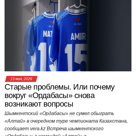
at
c
tt
n
e
.R
er
п
s
e
er
o
gr
u
р
A
b
kl
a
а
p
o
a
m
в
p
o
ss
и
k
ni
т
ki
ь
13 мая, 2026
Старые проблемы. Или почему
вокруг «Ордабасы» снова
возникают вопросы
Шымкентский «Ордабасы» не сумел обыграть
«Алтай» в очередном туре чемпионата Казахстана,
сообщает vera.kz Встреча шымкентского