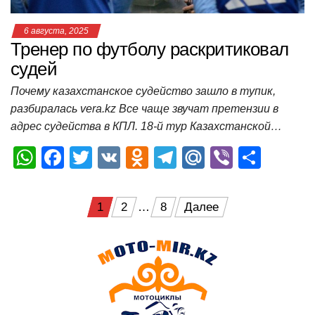
6 августа, 2025
Тренер по футболу раскритиковал
судей
Почему казахстанское судейство зашло в тупик,
разбиралась vera.kz Все чаще звучат претензии в
адрес судейства в КПЛ. 18-й тур Казахстанской…
W
F
T
V
O
T
M
Vi
О
h
a
wi
K
d
el
ail
b
т
at
c
tt
n
e
.R
er
п
Пагинация
1
2
…
8
Далее
s
e
er
o
gr
u
р
записей
A
b
kl
a
а
p
o
a
m
в
p
o
ss
и
k
ni
т