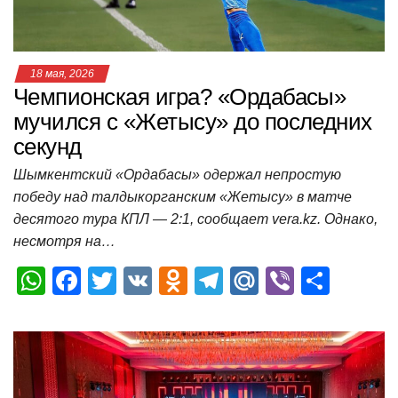
ki
ь
18 мая, 2026
Чемпионская игра? «Ордабасы»
мучился с «Жетысу» до последних
секунд
Шымкентский «Ордабасы» одержал непростую
победу над талдыкорганским «Жетысу» в матче
десятого тура КПЛ — 2:1, сообщает vera.kz. Однако,
несмотря на…
W
F
T
V
O
T
M
Vi
О
h
a
wi
K
d
el
ail
b
т
at
c
tt
n
e
.R
er
п
s
e
er
o
gr
u
р
A
b
kl
a
а