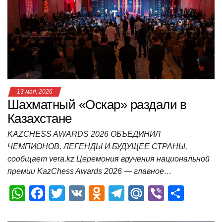
p
o
a
m
в
p
o
ss
и
k
ni
т
ki
ь
13 мая, 2026
Шахматный «Оскар» раздали в
Казахстане
KAZCHESS AWARDS 2026 ОБЪЕДИНИЛ
ЧЕМПИОНОВ, ЛЕГЕНДЫ И БУДУЩЕЕ СТРАНЫ,
сообщает vera.kz Церемония вручения национальной
премии KazChess Awards 2026 — главное…
W
F
T
V
O
T
M
Vi
О
h
a
wi
K
d
el
ail
b
т