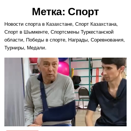
в
Метка:
Спорт
и
г
а
Новости спорта в Казахстане, Спорт Казахстана,
ц
Спорт в Шымкенте, Спортсмены Туркестанской
и
области, Победы в спорте, Награды, Соревнования,
ю
Турниры, Медали.