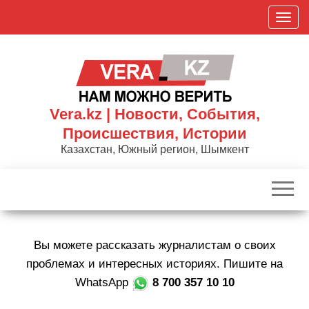
Skip
П
to
о
the
к
content
а
з
а
Vera.kz | Новости, События,
т
Происшествия, Истории
ь
Казахстан, Южный регион, Шымкент
/
С
к
р
ы
Вы можете рассказать журналистам о своих
т
ь
проблемах и интересных историях. Пишите на
н
WhatsApp
8 700 357 10 10
а