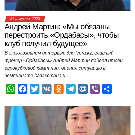
ki
ь
26 августа, 2025
Андрей Мартин: «Мы обязаны
перестроить «Ордабасы», чтобы
клуб получил будущее»
В эксклюзивном интервью для Vera.kz, главный
тренер «Ордабасы» Андрей Мартин подвёл итоги
еврокубковой кампании, оценил ситуацию в
чемпионате Казахстана и…
W
F
T
V
O
T
M
Vi
О
h
a
wi
K
d
el
ail
b
т
at
c
tt
n
e
.R
er
п
s
e
er
o
gr
u
р
A
b
kl
a
а